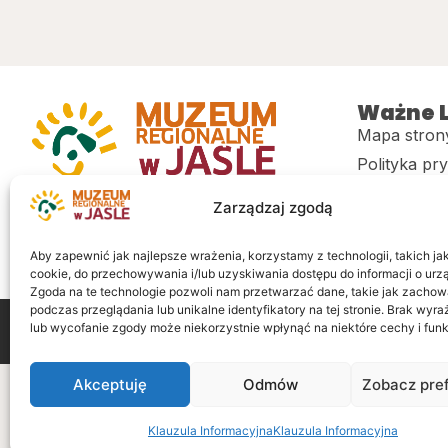
Ważne L
Mapa stron
Polityka pr
Muzeum regionalne w Jaśle im. dr.
CITiK
Zarządzaj zgodą
Stanisława Kadyiego
Deklaracja 
Sklep
Aby zapewnić jak najlepsze wrażenia, korzystamy z technologii, takich jak 
cookie, do przechowywania i/lub uzyskiwania dostępu do informacji o urz
Zgoda na te technologie pozwoli nam przetwarzać dane, takie jak zachow
podczas przeglądania lub unikalne identyfikatory na tej stronie. Brak wyr
lub wycofanie zgody może niekorzystnie wpłynąć na niektóre cechy i funk
Wszelkie prawa zastrzeżone
Realizacja: LiderOnl
Akceptuję
Odmów
Zobacz pre
Klauzula Informacyjna
Klauzula Informacyjna