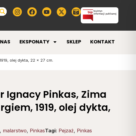
 NAS
EKSPONATY
SKLEP
KONTAKT
919, olej dykta, 22 x 27 cm.
or Ignacy Pinkas, Zima
giem, 1919, olej dykta,
,
malarstwo
,
Pinkas
Tagi:
Pejzaż
,
Pinkas