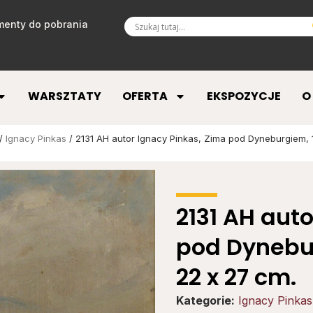
enty do pobrania
WARSZTATY
OFERTA
EKSPOZYCJE
O
/
Ignacy Pinkas
/ 2131 AH autor Ignacy Pinkas, Zima pod Dyneburgiem, 1
2131 AH aut
pod Dynebur
22 x 27 cm.
Kategorie:
Ignacy Pinkas