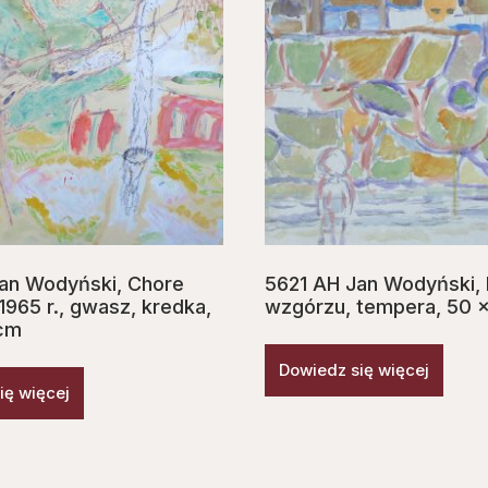
an Wodyński, Chore
5621 AH Jan Wodyński,
1965 r., gwasz, kredka,
wzgórzu, tempera, 50 
 cm
Dowiedz się więcej
ię więcej