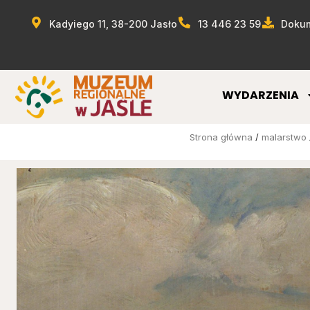
Kadyiego 11, 38-200 Jasło
13 446 23 59
Dokum
WYDARZENIA
Strona główna
/
malarstwo