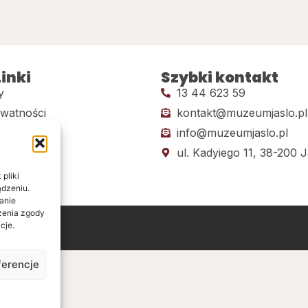
inki
Szybki kontakt
y
13 44 623 59
ywatności
kontakt@muzeumjaslo.pl
info@muzeumjaslo.pl
dostępności
ul. Kadyiego 11, 38-200 J
pliki
ądzeniu.
anie
ażenia zgody
cje.
ine
ferencje