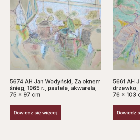
5674 AH Jan Wodyński, Za oknem
5661 AH J
śnieg, 1965 r., pastele, akwarela,
drzewko, 
75 x 97 cm
76 x 103
Dowiedz się więcej
Dowiedz s