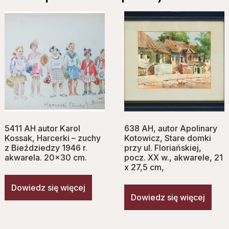
5411 AH autor Karol
638 AH, autor Apolinary
Kossak, Harcerki – zuchy
Kotowicz, Stare domki
z Bieździedzy 1946 r.
przy ul. Floriańskiej,
akwarela. 20×30 cm.
pocz. XX w., akwarele, 21
x 27,5 cm,
Dowiedz się więcej
Dowiedz się więcej