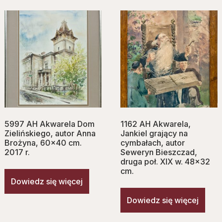
5997 AH Akwarela Dom
1162 AH Akwarela,
Zielińskiego, autor Anna
Jankiel grający na
Brożyna, 60×40 cm.
cymbałach, autor
2017 r.
Seweryn Bieszczad,
druga poł. XIX w. 48×32
cm.
Dowiedz się więcej
Dowiedz się więcej