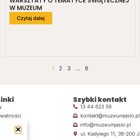
WARSZTATY O TEMATYCE ŚWIĄTECZNEJ
W MUZEUM
Czytaj dalej
1
2
3
…
6
inki
Szybki kontakt
y
13 44 623 59
ywatności
kontakt@muzeumjaslo.pl
info@muzeumjaslo.pl
dostępności
ul. Kadyiego 11, 38-200 J