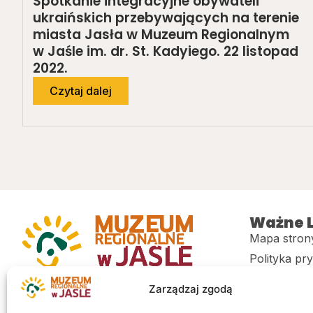
Spotkanie integracyjne obywateli
ukraińskich przebywających na terenie
miasta Jasła w Muzeum Regionalnym
w Jaśle im. dr. St. Kadyiego. 22 listopad
2022.
Czytaj dalej
Ważne L
Mapa stron
Polityka pr
Muzeum regionalne w Jaśle im. dr.
CITiK
Zarządzaj zgodą
Stanisława Kadyiego
Deklaracja 