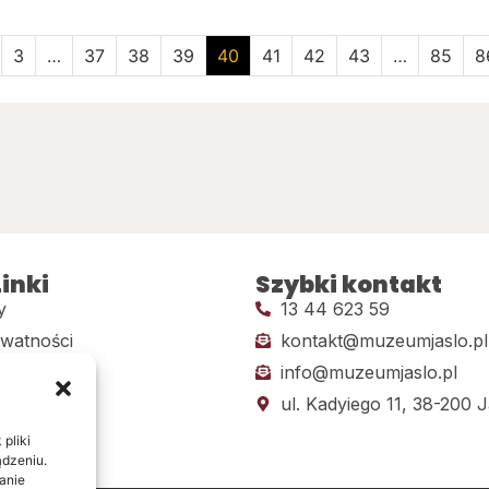
3
…
37
38
39
40
41
42
43
…
85
8
inki
Szybki kontakt
y
13 44 623 59
ywatności
kontakt@muzeumjaslo.pl
info@muzeumjaslo.pl
dostępności
ul. Kadyiego 11, 38-200 J
pliki
ądzeniu.
anie