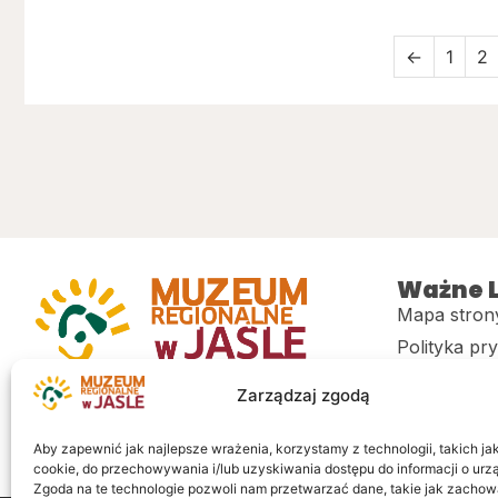
←
1
2
Ważne L
Mapa stron
Polityka pr
Muzeum regionalne w Jaśle im. dr.
CITiK
Zarządzaj zgodą
Stanisława Kadyiego
Deklaracja 
Sklep
Aby zapewnić jak najlepsze wrażenia, korzystamy z technologii, takich jak 
cookie, do przechowywania i/lub uzyskiwania dostępu do informacji o urz
Zgoda na te technologie pozwoli nam przetwarzać dane, takie jak zachow