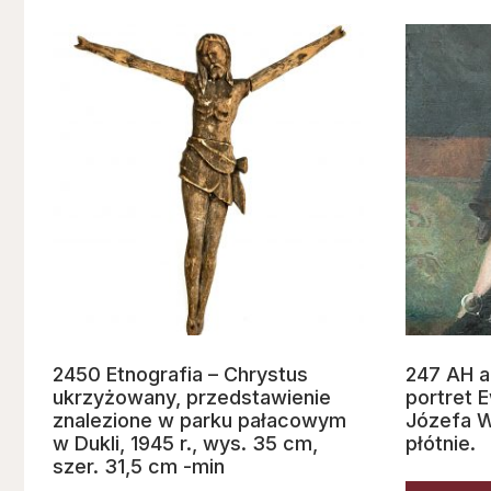
2450 Etnografia – Chrystus
247 AH a
ukrzyżowany, przedstawienie
portret 
znalezione w parku pałacowym
Józefa W
w Dukli, 1945 r., wys. 35 cm,
płótnie.
szer. 31,5 cm -min