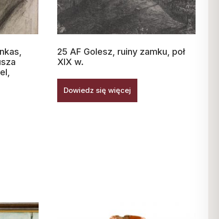
nkas,
25 AF Golesz, ruiny zamku, poł
usza
XIX w.
el,
Dowiedz się więcej