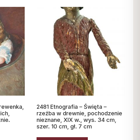
erewenka,
2481 Etnografia – Święta –
ich,
rzeźba w drewnie, pochodzenie
tnie.
nieznane, XIX w., wys. 34 cm,
szer. 10 cm, gł. 7 cm