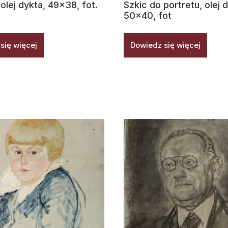
olej dykta, 49×38, fot.
Szkic do portretu, olej 
50×40, fot
się więcej
Dowiedz się więcej