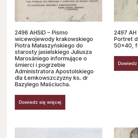
2496 AHSiD – Pismo
2497 AH 
wicewojewody krakowskiego
Portret d
Piotra Małaszyńskiego do
50×40, f
starosty jasielskiego Juliusza
Marosániego informujące o
Dowiedz 
śmierci i pogrzebie
Administratora Apostolskiego
dla Łemkowszczyzny ks. dr
Bazylego Maściucha.
Dowiedz się więcej