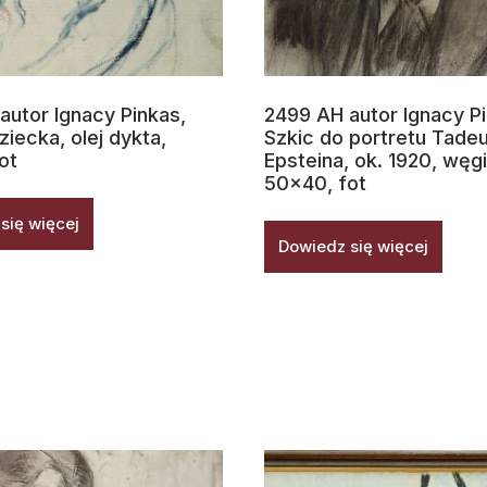
autor Ignacy Pinkas,
2499 AH autor Ignacy Pi
ziecka, olej dykta,
Szkic do portretu Tade
ot
Epsteina, ok. 1920, węgi
50×40, fot
się więcej
Dowiedz się więcej