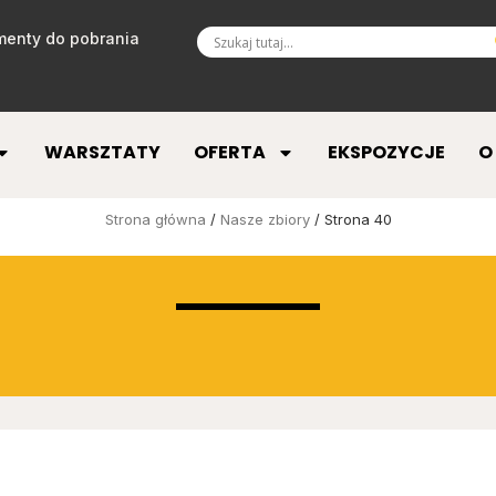
enty do pobrania
WARSZTATY
OFERTA
EKSPOZYCJE
O
Strona główna
/
Nasze zbiory
/ Strona 40