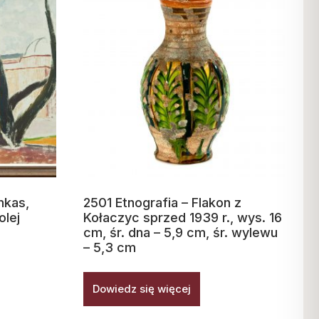
nkas,
2501 Etnografia – Flakon z
olej
Kołaczyc sprzed 1939 r., wys. 16
cm, śr. dna – 5,9 cm, śr. wylewu
– 5,3 cm
Dowiedz się więcej