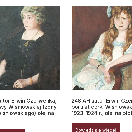
utor Erwin Czerwenka,
248 AH autor Erwin Cz
Ewy Wiśniowskiej (żony
portret córki Wiśniowsk
iśniowskiego),olej na
1923-1924 r., olej na płó
Dowiedz się więcej