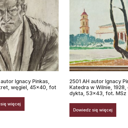
autor Ignacy Pinkas,
2501 AH autor Ignacy Pi
ret, węgiel, 45×40, fot
Katedra w Wilnie, 1928, 
dykta, 53×43, fot. MSz
się więcej
Dowiedz się więcej