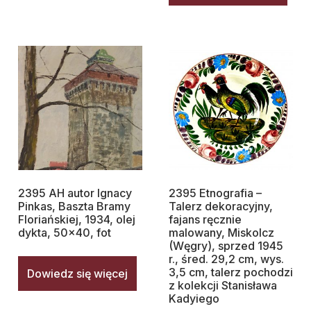
2395 AH autor Ignacy
2395 Etnografia –
Pinkas, Baszta Bramy
Talerz dekoracyjny,
Floriańskiej, 1934, olej
fajans ręcznie
dykta, 50×40, fot
malowany, Miskolcz
(Węgry), sprzed 1945
r., śred. 29,2 cm, wys.
3,5 cm, talerz pochodzi
Dowiedz się więcej
z kolekcji Stanisława
Kadyiego