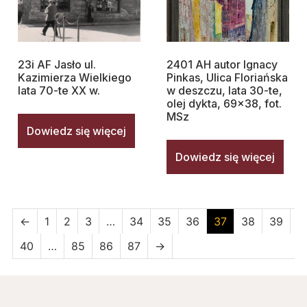
23i AF Jasło ul.
2401 AH autor Ignacy
Kazimierza Wielkiego
Pinkas, Ulica Floriańska
lata 70-te XX w.
w deszczu, lata 30-te,
olej dykta, 69×38, fot.
MSz
Dowiedz się więcej
Dowiedz się więcej
←
1
2
3
…
34
35
36
37
38
39
40
…
85
86
87
→