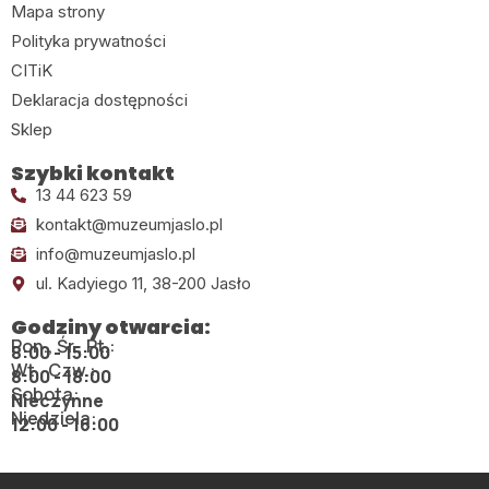
Mapa strony
Polityka prywatności
CITiK
Deklaracja dostępności
Sklep
Szybki kontakt
13 44 623 59
kontakt@muzeumjaslo.pl
info@muzeumjaslo.pl
ul. Kadyiego 11, 38-200 Jasło
Godziny otwarcia:
Pon., Śr., Pt.:
8:00 - 15:00
Wt., Czw.:
8:00 - 18:00
Sobota:
Nieczynne
Niedziela:
12:00 - 16:00