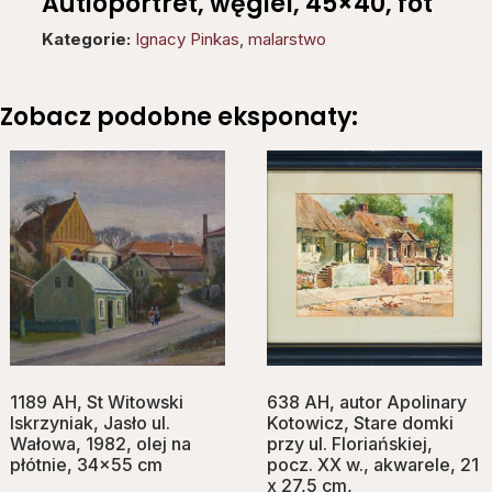
Autioportret, węgiel, 45×40, fot
Kategorie:
Ignacy Pinkas
,
malarstwo
Zobacz podobne eksponaty:
1189 AH, St Witowski
638 AH, autor Apolinary
Iskrzyniak, Jasło ul.
Kotowicz, Stare domki
Wałowa, 1982, olej na
przy ul. Floriańskiej,
płótnie, 34×55 cm
pocz. XX w., akwarele, 21
x 27,5 cm,