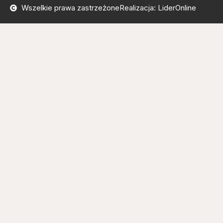
Wszelkie prawa zastrzeżone
Realizacja: LiderOnline