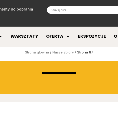
enty do pobrania
WARSZTATY
OFERTA
EKSPOZYCJE
O
Strona główna
/
Nasze zbiory
/ Strona 87