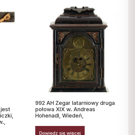
992 AH Zegar latarniowy druga
jest
połowa XIX w. Andreas
iczki,
Hohenadl, Wiedeń,
w.,
Dowiedz się więcej