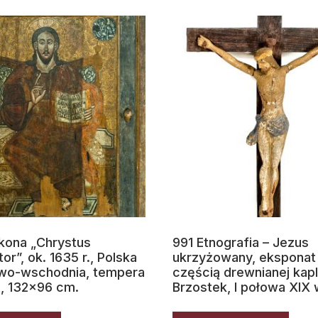
Ikona „Chrystus
991 Etnografia – Jezus
or”, ok. 1635 r., Polska
ukrzyżowany, eksponat 
wo-wschodnia, tempera
częścią drewnianej kapl
, 132×96 cm.
Brzostek, I połowa XIX 