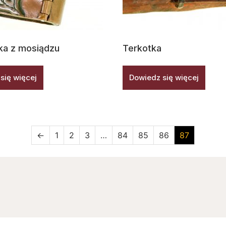
ka z mosiądzu
Terkotka
się więcej
Dowiedz się więcej
←
1
2
3
…
84
85
86
87