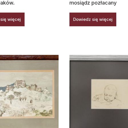
raków.
mosiądz pozłacany
się więcej
Dowiedz się więcej