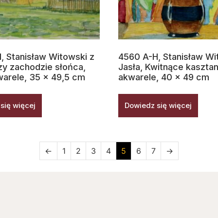
, Stanisław Witowski z
4560 A-H, Stanisław Wi
rzy zachodzie słońca,
Jasła, Kwitnące kasztan
warele, 35 x 49,5 cm
akwarele, 40 x 49 cm
się więcej
Dowiedz się więcej
←
1
2
3
4
5
6
7
→