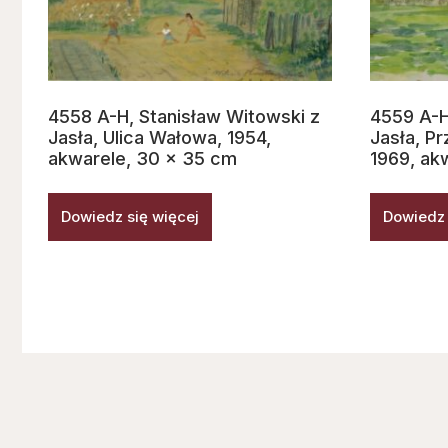
4558 A-H, Stanisław Witowski z
4559 A-H
Jasła, Ulica Wałowa, 1954,
Jasła, P
akwarele, 30 x 35 cm
1969, ak
Dowiedz się więcej
Dowiedz 