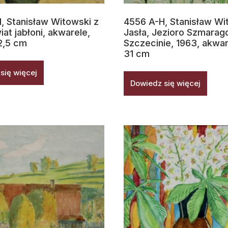
, Stanisław Witowski z
4556 A-H, Stanisław Wi
iat jabłoni, akwarele,
Jasła, Jezioro Szmara
2,5 cm
Szczecinie, 1963, akwar
31 cm
się więcej
Dowiedz się więcej