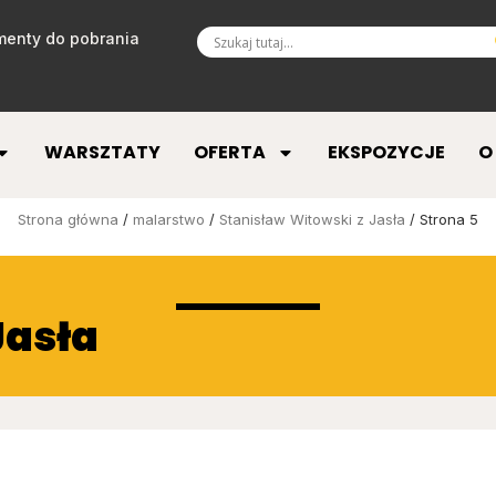
enty do pobrania
WARSZTATY
OFERTA
EKSPOZYCJE
O
Strona główna
/
malarstwo
/
Stanisław Witowski z Jasła
/ Strona 5
Jasła