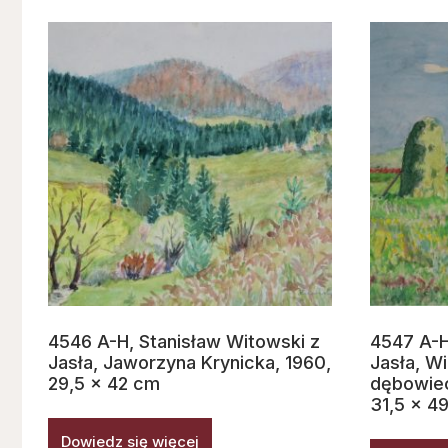
4546 A-H, Stanisław Witowski z
4547 A-H
Jasła, Jaworzyna Krynicka, 1960,
Jasła, W
29,5 x 42 cm
dębowiec
31,5 x 4
Dowiedz się więcej