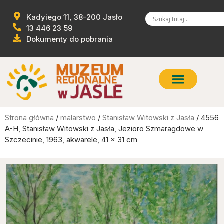
Kadyiego 11, 38-200 Jasło
13 446 23 59
Dokumenty do pobrania
Strona główna
/
malarstwo
/
Stanisław Witowski z Jasła
/ 4556
A-H, Stanisław Witowski z Jasła, Jezioro Szmaragdowe w
Szczecinie, 1963, akwarele, 41 x 31 cm