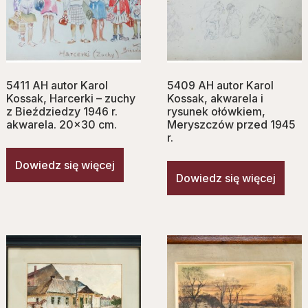
5411 AH autor Karol
5409 AH autor Karol
Kossak, Harcerki – zuchy
Kossak, akwarela i
z Bieździedzy 1946 r.
rysunek ołówkiem,
akwarela. 20×30 cm.
Meryszczów przed 1945
r.
Dowiedz się więcej
Dowiedz się więcej