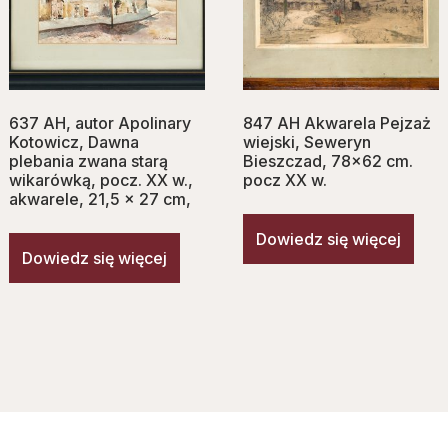
637 AH, autor Apolinary
847 AH Akwarela Pejzaż
Kotowicz, Dawna
wiejski, Seweryn
plebania zwana starą
Bieszczad, 78×62 cm.
wikarówką, pocz. XX w.,
pocz XX w.
akwarele, 21,5 x 27 cm,
Dowiedz się więcej
Dowiedz się więcej