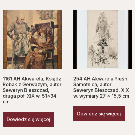
1161 AH Akwarela, Ksiądz
254 AH Akwarela Pieśń
Robak z Gerwazym, autor
Samotnica, autor
Seweryn Bieszczad,
Seweryn Bieszczad, XIX
druga poł. XIX w. 51×34
w. wymiary 27 x 15,5 cm
cm.
Dowiedz się więcej
Dowiedz się więcej