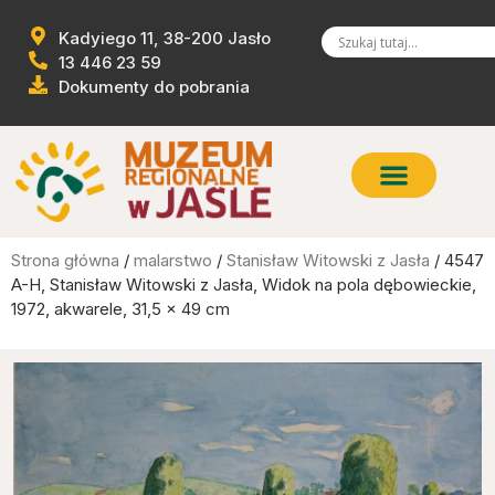
Kadyiego 11, 38-200 Jasło
13 446 23 59
Dokumenty do pobrania
Strona główna
/
malarstwo
/
Stanisław Witowski z Jasła
/ 4547
A-H, Stanisław Witowski z Jasła, Widok na pola dębowieckie,
1972, akwarele, 31,5 x 49 cm