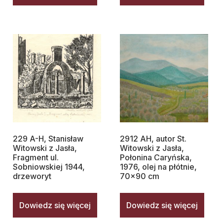
229 A-H, Stanisław
2912 AH, autor St.
Witowski z Jasła,
Witowski z Jasła,
Fragment ul.
Połonina Caryńska,
Sobniowskiej 1944,
1976, olej na płótnie,
drzeworyt
70×90 cm
Dowiedz się więcej
Dowiedz się więcej