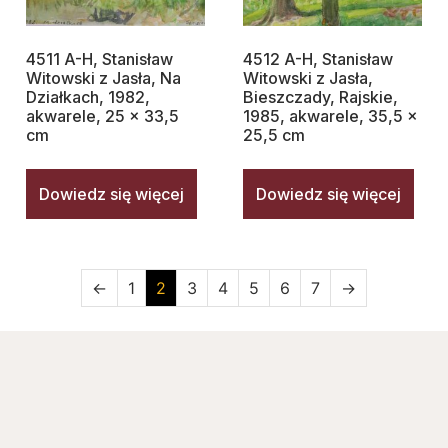
4511 A-H, Stanisław
4512 A-H, Stanisław
Witowski z Jasła, Na
Witowski z Jasła,
Działkach, 1982,
Bieszczady, Rajskie,
akwarele, 25 x 33,5
1985, akwarele, 35,5 x
cm
25,5 cm
Dowiedz się więcej
Dowiedz się więcej
←
1
2
3
4
5
6
7
→