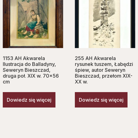
1153 AH Akwarela
255 AH Akwarela
Ilustracja do Balladyny,
rysunek tuszem, Łabędzi
Seweryn Bieszczad,
śpiew, autor Seweryn
druga poł. XIX w. 70×56
Bieszczad, przełom XIX-
cm
XX w.
Dowiedz się więcej
Dowiedz się więcej