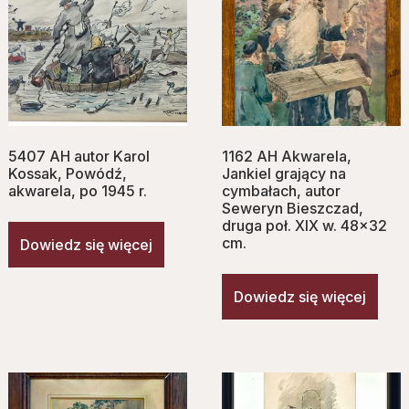
5407 AH autor Karol
1162 AH Akwarela,
Kossak, Powódź,
Jankiel grający na
akwarela, po 1945 r.
cymbałach, autor
Seweryn Bieszczad,
druga poł. XIX w. 48×32
cm.
Dowiedz się więcej
Dowiedz się więcej