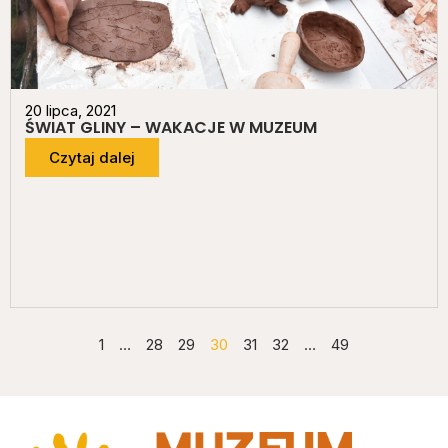
20 lipca, 2021
ŚWIAT GLINY – WAKACJE W MUZEUM
Czytaj dalej
1
…
28
29
30
31
32
…
49