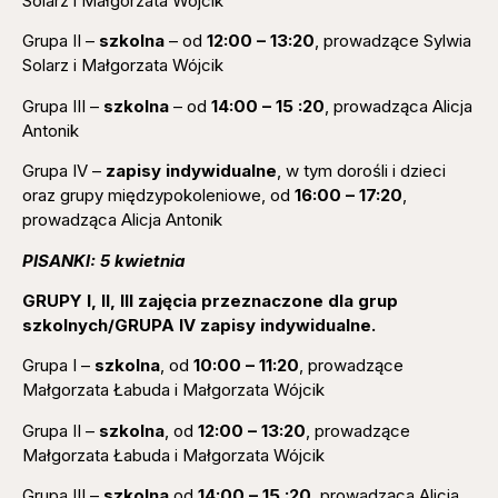
Solarz i Małgorzata Wójcik
Grupa II –
szkolna
– od
12:00 – 13:20
, prowadzące Sylwia
Solarz i Małgorzata Wójcik
Grupa III –
szkolna
– od
14:00 – 15 :20
, prowadząca Alicja
Antonik
Grupa IV –
zapisy indywidualne
, w tym dorośli i dzieci
oraz grupy międzypokoleniowe, od
16:00 – 17:20
,
prowadząca Alicja Antonik
PISANKI: 5 kwietnia
GRUPY I, II, III zajęcia przeznaczone dla grup
szkolnych/GRUPA IV zapisy indywidualne.
Grupa I –
szkolna
, od
10:00 – 11:20
, prowadzące
Małgorzata Łabuda i Małgorzata Wójcik
Grupa II –
szkolna
, od
12:00 – 13:20
, prowadzące
Małgorzata Łabuda i Małgorzata Wójcik
Grupa III –
szkolna
od
14:00 – 15 :20
, prowadząca Alicja