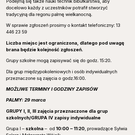
Podejmą się także nauki technik bibułkarstwa, aby
docelowo każdy z uczestników potrafił stworzyć
tradycyjną dla regonu palmę wielkanocną.
W sprawie zgłoszeń prosimy o kontakt telefoniczny: 13
446 23 59
Liczba miejsc jest ograniczona, dlatego pod uwagę
brana będzie kolejność zgłoszeń.
Grupy szkolne mogą zapisywać się do godz. 15:20.
Dla grup międzypokoleniowych i osób indywidualnych
przeznaczone są zajęcia o godz.16:00.
MOŻLIWE TERMINY I GODZINY ZAPISÓW
PALMY: 29 marca
GRUPY I, II, III zajęcia przeznaczone dla grup
szkolnych/GRUPA IV zapisy indywidualne
Grupa I –
szkolna
– od
10:00 – 11:20
, prowadzące Sylwia