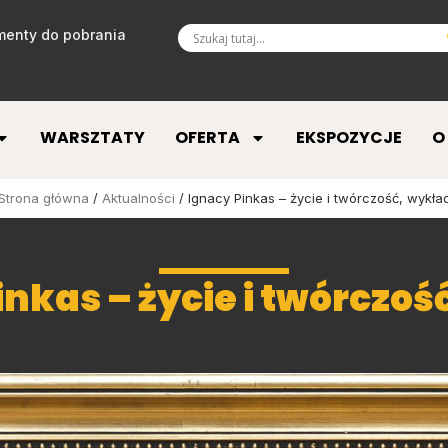
enty do pobrania
WARSZTATY
OFERTA
EKSPOZYCJE
O
Strona główna
/
Aktualności
/ Ignacy Pinkas – życie i twórczość, wykła
inkas – życie i twórczoś