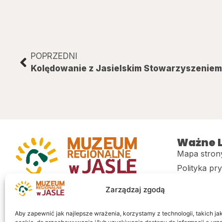
POPRZEDNI
Ważne L
Mapa stron
Polityka pr
Muzeum regionalne w Jaśle im. dr.
CITiK
Zarządzaj zgodą
Stanisława Kadyiego
Deklaracja 
Sklep
Aby zapewnić jak najlepsze wrażenia, korzystamy z technologii, takich jak 