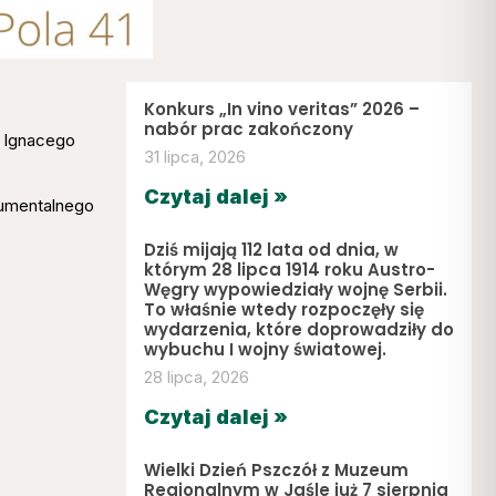
Konkurs „In vino veritas” 2026 –
nabór prac zakończony
ć Ignacego
31 lipca, 2026
Czytaj dalej »
kumentalnego
Dziś mijają 112 lata od dnia, w
którym 28 lipca 1914 roku Austro-
Węgry wypowiedziały wojnę Serbii.
To właśnie wtedy rozpoczęły się
wydarzenia, które doprowadziły do
wybuchu I wojny światowej.
28 lipca, 2026
Czytaj dalej »
Wielki Dzień Pszczół z Muzeum
Regionalnym w Jaśle już 7 sierpnia