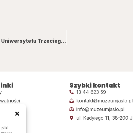
Kolędowanie z Jasielskim Stowarzyszeniem Uniwersytetu Trzeciego Wieku
inki
Szybki kontakt
y
13 44 623 59
ywatności
kontakt@muzeumjaslo.pl
info@muzeumjaslo.pl
dostępności
ul. Kadyiego 11, 38-200 J
pliki