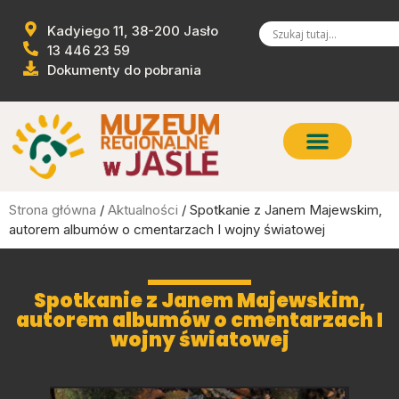
Kadyiego 11, 38-200 Jasło
13 446 23 59
Dokumenty do pobrania
Strona główna
/
Aktualności
/ Spotkanie z Janem Majewskim,
autorem albumów o cmentarzach I wojny światowej
Spotkanie z Janem Majewskim,
autorem albumów o cmentarzach I
wojny światowej