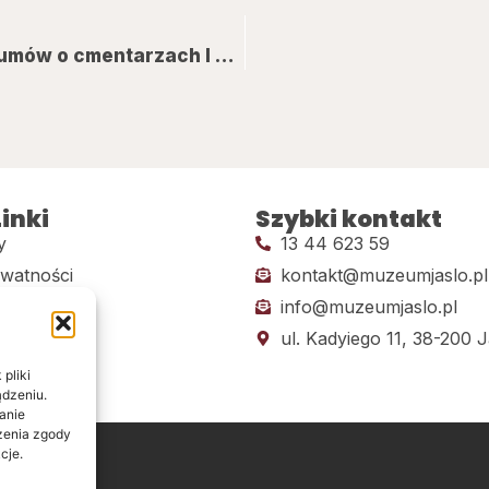
Spotkanie z Janem Majewskim, autorem albumów o cmentarzach I wojny światowej
inki
Szybki kontakt
y
13 44 623 59
ywatności
kontakt@muzeumjaslo.pl
info@muzeumjaslo.pl
dostępności
ul. Kadyiego 11, 38-200 J
pliki
ądzeniu.
anie
ażenia zgody
cje.
ine