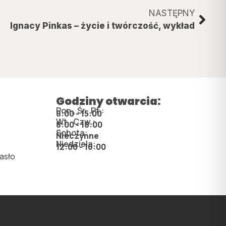
NASTĘPNY
Ignacy Pinkas – życie i twórczość, wykład
Godziny otwarcia:
Pon., Śr., Pt.:
8:00 - 15:00
Wt., Czw.:
8:00 - 18:00
Sobota:
Nieczynne
Niedziela:
12:00 - 16:00
asło