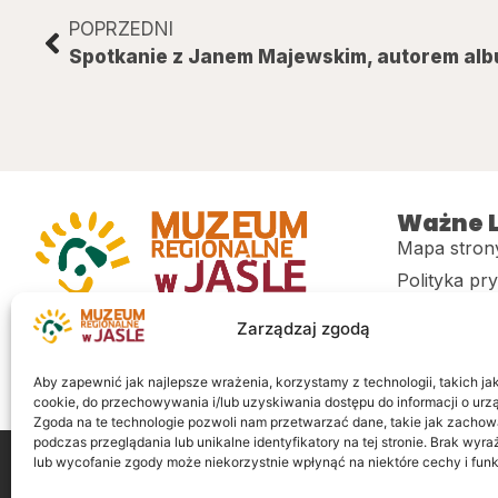
POPRZEDNI
Ważne L
Mapa stron
Polityka pr
Muzeum regionalne w Jaśle im. dr.
CITiK
Zarządzaj zgodą
Stanisława Kadyiego
Deklaracja 
Sklep
Aby zapewnić jak najlepsze wrażenia, korzystamy z technologii, takich jak 
cookie, do przechowywania i/lub uzyskiwania dostępu do informacji o urz
Zgoda na te technologie pozwoli nam przetwarzać dane, takie jak zachow
podczas przeglądania lub unikalne identyfikatory na tej stronie. Brak wyr
lub wycofanie zgody może niekorzystnie wpłynąć na niektóre cechy i funk
Wszelkie prawa zastrzeżone
Realizacja: LiderOnl