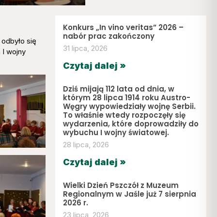
Konkurs „In vino veritas” 2026 –
nabór prac zakończony
 odbyło się
31 lipca, 2026
 I wojny
Czytaj dalej »
Dziś mijają 112 lata od dnia, w
którym 28 lipca 1914 roku Austro-
Węgry wypowiedziały wojnę Serbii.
To właśnie wtedy rozpoczęły się
wydarzenia, które doprowadziły do
wybuchu I wojny światowej.
28 lipca, 2026
Czytaj dalej »
Wielki Dzień Pszczół z Muzeum
Regionalnym w Jaśle już 7 sierpnia
2026 r.
23 lipca, 2026