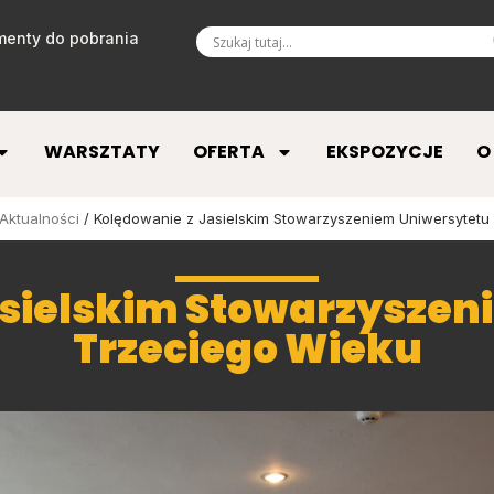
enty do pobrania
WARSZTATY
OFERTA
EKSPOZYCJE
O
Aktualności
/ Kolędowanie z Jasielskim Stowarzyszeniem Uniwersytetu
asielskim Stowarzyszen
Trzeciego Wieku