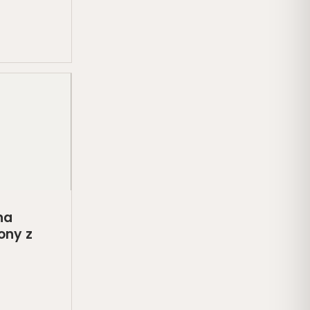
na
ony z