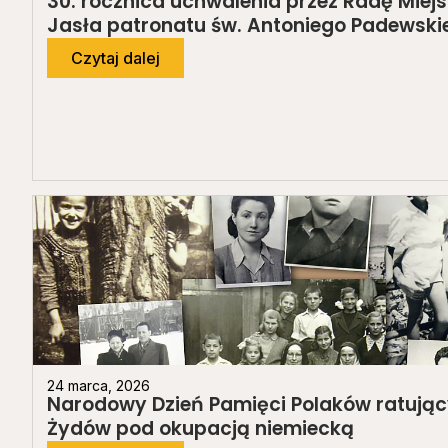
30. rocznica uchwalenia przez Radę Miej
Jasła patronatu św. Antoniego Padewski
Czytaj dalej
24 marca, 2026
Narodowy Dzień Pamięci Polaków ratują
Żydów pod okupacją niemiecką