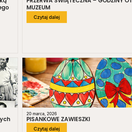
ską
PRZERWA ŚWIĄTECZNA – GODZINY O
ego
MUZEUM
Czytaj dalej
20 marca, 2026
cych
PISANKOWE ZAWIESZKI
Czytaj dalej