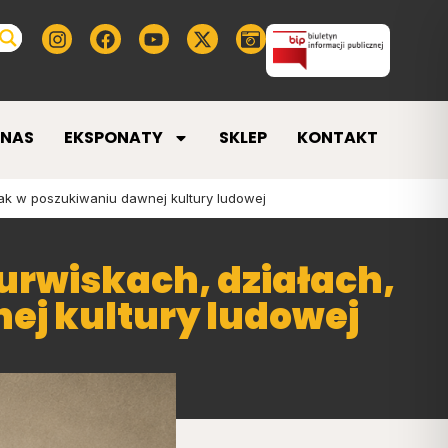
 NAS
EKSPONATY
SKLEP
KONTAKT
olak w poszukiwaniu dawnej kultury ludowej
urwiskach, działach,
nej kultury ludowej