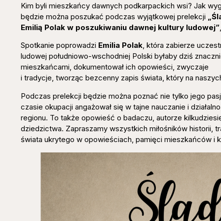
Kim byli mieszkańcy dawnych podkarpackich wsi? Jak wygl
będzie można poszukać podczas wyjątkowej prelekcji
„Śl
Emilią Polak w poszukiwaniu dawnej kultury ludowej”
Spotkanie poprowadzi
Emilia Polak
, która zabierze uczes
ludowej południowo-wschodniej Polski byłaby dziś znaczni
mieszkańcami, dokumentował ich opowieści, zwyczaje
i tradycje, tworząc bezcenny zapis świata, który na naszy
Podczas prelekcji będzie można poznać nie tylko jego pasj
czasie okupacji angażował się w tajne nauczanie i działal
regionu. To także opowieść o badaczu, autorze kilkudziesięc
dziedzictwa. Zapraszamy wszystkich miłośników historii, tr
świata ukrytego w opowieściach, pamięci mieszkańców i k