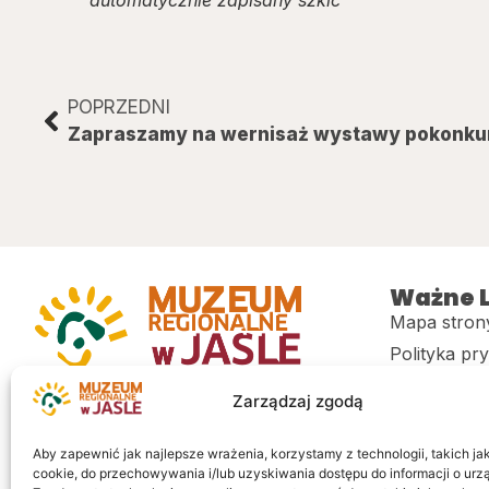
POPRZEDNI
Ważne L
Mapa stron
Polityka pr
Muzeum regionalne w Jaśle im. dr.
CITiK
Zarządzaj zgodą
Stanisława Kadyiego
Deklaracja 
Sklep
Aby zapewnić jak najlepsze wrażenia, korzystamy z technologii, takich jak 
cookie, do przechowywania i/lub uzyskiwania dostępu do informacji o urz