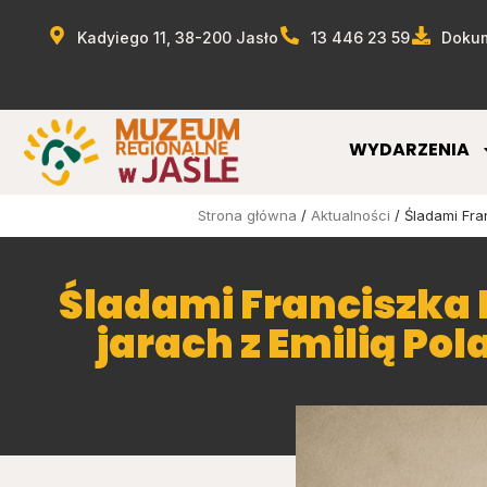
Kadyiego 11, 38-200 Jasło
13 446 23 59
Dokum
WYDARZENIA
Strona główna
/
Aktualności
/ Śladami Fra
Śladami Franciszka 
jarach z Emilią Po