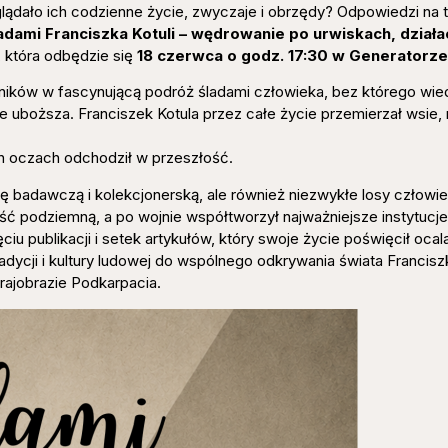
ądało ich codzienne życie, zwyczaje i obrzędy? Odpowiedzi na t
adami Franciszka Kotuli – wędrowanie po urwiskach, działac
, która odbędzie się
18 czerwca o godz. 17:30 w Generatorz
tników w fascynującą podróż śladami człowieka, bez którego wied
e uboższa. Franciszek Kotula przez całe życie przemierzał wsie,
ch oczach odchodził w przeszłość.
ę badawczą i kolekcjonerską, ale również niezwykłe losy człowie
ność podziemną, a po wojnie współtworzył najważniejsze instytucj
iu publikacji i setek artykułów, który swoje życie poświęcił ocal
adycji i kultury ludowej do wspólnego odkrywania świata Franciszk
rajobrazie Podkarpacia.