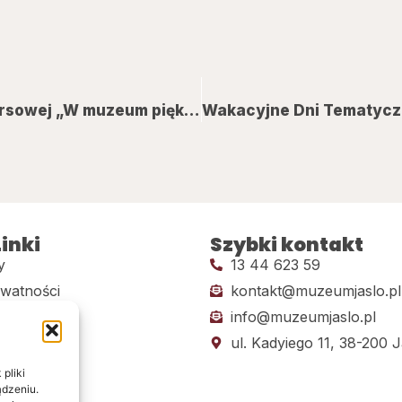
Zapraszamy na wernisaż wystawy pokonkursowej „W muzeum piękne rzeczy są…”
inki
Szybki kontakt
y
13 44 623 59
ywatności
kontakt@muzeumjaslo.pl
info@muzeumjaslo.pl
dostępności
ul. Kadyiego 11, 38-200 J
pliki
ądzeniu.