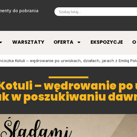
enty do pobrania
WARSZTATY
OFERTA
EKSPOZYCJE
O
nciszka Kotuli – wędrowanie po urwiskach, działach, jarach z Emilią P
Kotuli – wędrowanie po 
lak w poszukiwaniu daw