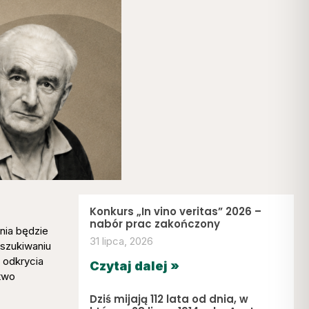
Konkurs „In vino veritas” 2026 –
nabór prac zakończony
nia będzie
31 lipca, 2026
oszukiwaniu
 odkrycia
Czytaj dalej »
ctwo
Dziś mijają 112 lata od dnia, w