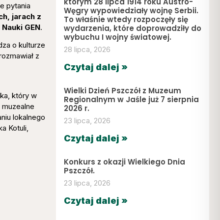
którym 28 lipca 1914 roku Austro-
e pytania
Węgry wypowiedziały wojnę Serbii.
h, jarach z
To właśnie wtedy rozpoczęły się
e Nauki GEN
.
wydarzenia, które doprowadziły do
wybuchu I wojny światowej.
za o kulturze
28 lipca, 2026
 rozmawiał z
Czytaj dalej »
Wielki Dzień Pszczół z Muzeum
ka, który w
Regionalnym w Jaśle już 7 sierpnia
e muzealne
2026 r.
aniu lokalnego
23 lipca, 2026
a Kotuli,
Czytaj dalej »
Konkurs z okazji Wielkiego Dnia
Pszczół.
23 lipca, 2026
Czytaj dalej »