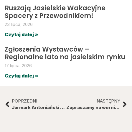
Ruszają Jasielskie Wakacyjne
Spacery z Przewodnikiem!
23 lipca, 2026
Czytaj dalej »
Zgłoszenia Wystawców –
Regionalne lato na jasielskim rynku
17 lipca, 2026
Czytaj dalej »
POPRZEDNI
NASTĘPNY
Jarmark Antoniański na jasielskim rynku – zakosztuj w smakach regionalnych i poznaj kulturę polsko-słowackiego pogranicza
Zapraszamy na wernisaż wystawy pokonkursowej „W muzeum piękne rzeczy są…”