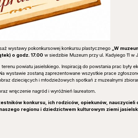
isaż wystawy pokonkursowej konkursu plastycznego
„W muzeum
ątek) o godz. 17.00
w siedzibie Muzeum przy ul. Kadyiego 11 w J
terenu powiatu jasielskiego. Inspiracją do powstania prac były e
 Na wystawie zostaną zaprezentowane wszystkie prace zgłoszon
obraz dziecięcych i młodzieżowych spotkań z muzealnymi zbiora
raz wręczenie nagród i wyróżnień laureatom.
estników konkursu, ich rodziców, opiekunów, nauczycieli
szego regionu i dziedzictwem kulturowym ziemi jasielski