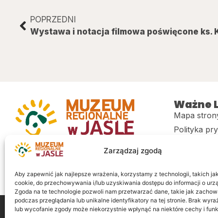
POPRZEDNI
Ważne L
Mapa stron
Polityka pr
Muzeum regionalne w Jaśle im. dr.
CITiK
Zarządzaj zgodą
Stanisława Kadyiego
Deklaracja 
Sklep
Aby zapewnić jak najlepsze wrażenia, korzystamy z technologii, takich jak 
cookie, do przechowywania i/lub uzyskiwania dostępu do informacji o urz
Zgoda na te technologie pozwoli nam przetwarzać dane, takie jak zachow
podczas przeglądania lub unikalne identyfikatory na tej stronie. Brak wyr
lub wycofanie zgody może niekorzystnie wpłynąć na niektóre cechy i funk
Wszelkie prawa zastrzeżone
Realizacja: LiderOnl