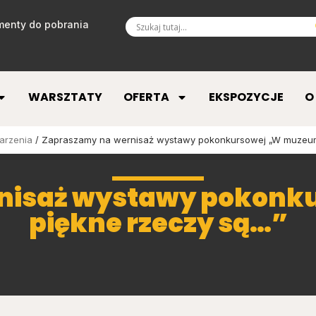
enty do pobrania
WARSZTATY
OFERTA
EKSPOZYCJE
O
arzenia
/ Zapraszamy na wernisaż wystawy pokonkursowej „W muzeum
nisaż wystawy pokon
piękne rzeczy są…”