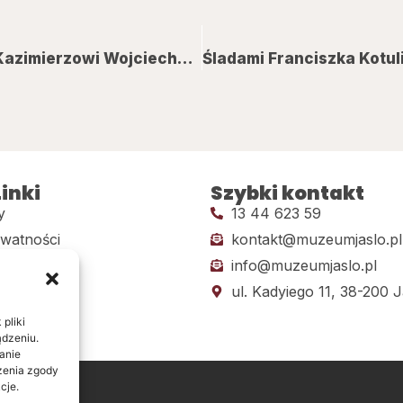
Wystawa i notacja filmowa poświęcone ks. Kazimierzowi Wojciechowskiemu
inki
Szybki kontakt
y
13 44 623 59
ywatności
kontakt@muzeumjaslo.pl
info@muzeumjaslo.pl
dostępności
ul. Kadyiego 11, 38-200 J
pliki
ądzeniu.
anie
ażenia zgody
cje.
ine