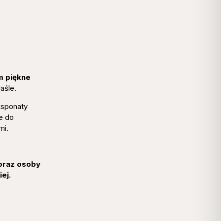
 piękne
aśle.
ksponaty
e do
mi.
 oraz osoby
ej.