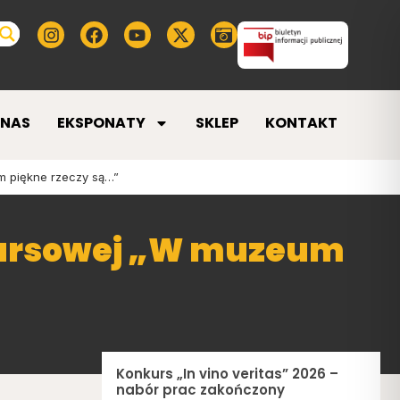
 NAS
EKSPONATY
SKLEP
KONTAKT
 piękne rzeczy są…”
kursowej „W muzeum
Konkurs „In vino veritas” 2026 –
nabór prac zakończony