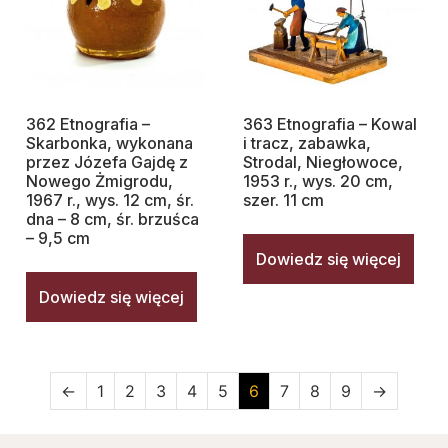
362 Etnografia –
363 Etnografia – Kowal
Skarbonka, wykonana
i tracz, zabawka,
przez Józefa Gajdę z
Strodal, Niegłowoce,
Nowego Żmigrodu,
1953 r., wys. 20 cm,
1967 r., wys. 12 cm, śr.
szer. 11 cm
dna – 8 cm, śr. brzuśca
– 9,5 cm
Dowiedz się więcej
Dowiedz się więcej
←
1
2
3
4
5
6
7
8
9
→