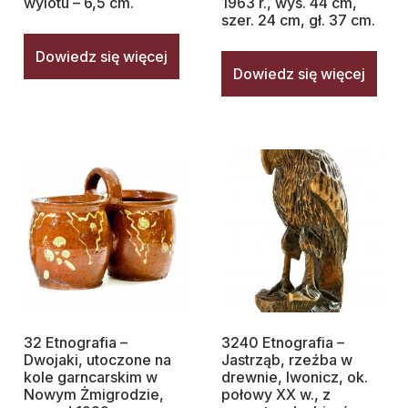
wylotu – 6,5 cm.
1963 r., wys. 44 cm,
szer. 24 cm, gł. 37 cm.
Dowiedz się więcej
Dowiedz się więcej
32 Etnografia –
3240 Etnografia –
Dwojaki, utoczone na
Jastrząb, rzeźba w
kole garncarskim w
drewnie, Iwonicz, ok.
Nowym Żmigrodzie,
połowy XX w., z