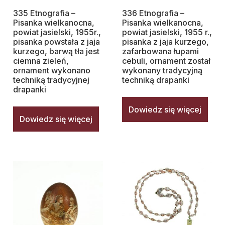
335 Etnografia –
336 Etnografia –
Pisanka wielkanocna,
Pisanka wielkanocna,
powiat jasielski, 1955r.,
powiat jasielski, 1955 r.,
pisanka powstała z jaja
pisanka z jaja kurzego,
kurzego, barwą tła jest
zafarbowana łupami
ciemna zieleń,
cebuli, ornament został
ornament wykonano
wykonany tradycyjną
techniką tradycyjnej
techniką drapanki
drapanki
Dowiedz się więcej
Dowiedz się więcej