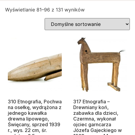
Wyświetlanie 81–96 z 131 wyników
310 Etnografia, Pochwa
317 Etnografia –
na osełkę, wydrążona z
Drewniany koń,
jednego kawałka
zabawka dla dzieci,
drewna lipowego,
Czermna, wykonał
Święcany, sprzed 1939
ojciec garncarza
r., wys. 22 cm, śr.
Józefa Gajeckiego w