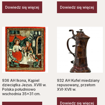
Dowiedz się więcej
Dowiedz się więcej
936 AH Ikona, Kąpiel
932 AH Kufel miedziany
dzieciątka Jezus. XVIII w.
repusowany, przełom
Polska południowo
XVI-XVII w.
wschodnia 35×31 cm.
Dowiedz się więcej