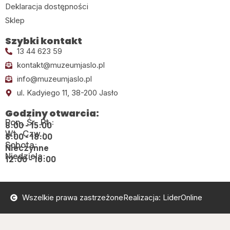
Deklaracja dostępności
Sklep
Szybki kontakt
13 44 623 59
kontakt@muzeumjaslo.pl
info@muzeumjaslo.pl
ul. Kadyiego 11, 38-200 Jasło
Godziny otwarcia:
Pon., Śr., Pt.:
8:00 - 15:00
Wt., Czw.:
8:00 - 18:00
Sobota:
Nieczynne
Niedziela:
12:00 - 16:00
Wszelkie prawa zastrzeżone
Realizacja: LiderOnline