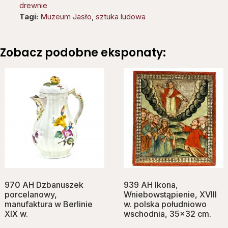
drewnie
Tagi:
Muzeum Jasło
,
sztuka ludowa
Zobacz podobne eksponaty:
970 AH Dzbanuszek
939 AH Ikona,
porcelanowy,
Wniebowstąpienie, XVIII
manufaktura w Berlinie
w. polska południowo
XIX w.
wschodnia, 35×32 cm.