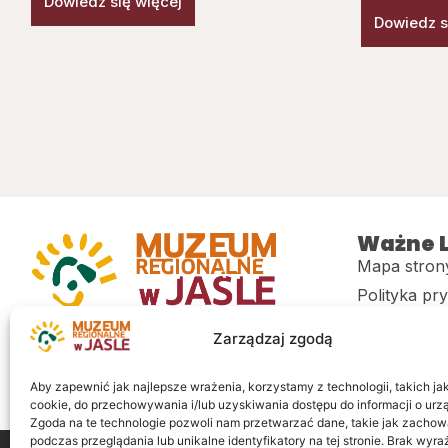
Dowiedz się więcej
Dowiedz s
Ważne L
Mapa stron
Polityka pr
Muzeum regionalne w Jaśle im. dr.
CITiK
Zarządzaj zgodą
Stanisława Kadyiego
Deklaracja 
Sklep
Aby zapewnić jak najlepsze wrażenia, korzystamy z technologii, takich jak 
cookie, do przechowywania i/lub uzyskiwania dostępu do informacji o urz
Zgoda na te technologie pozwoli nam przetwarzać dane, takie jak zachow
podczas przeglądania lub unikalne identyfikatory na tej stronie. Brak wyr