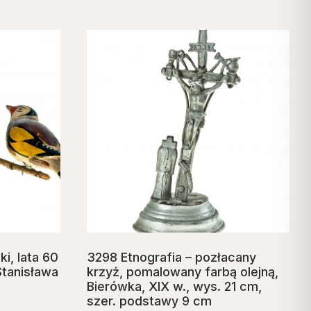
i, lata 60
3298 Etnografia – pozłacany
Stanisława
krzyż, pomalowany farbą olejną,
Bierówka, XIX w., wys. 21 cm,
szer. podstawy 9 cm