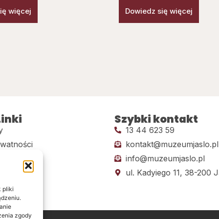
ię więcej
Dowiedz się więcej
inki
Szybki kontakt
y
13 44 623 59
ywatności
kontakt@muzeumjaslo.pl
info@muzeumjaslo.pl
dostępności
ul. Kadyiego 11, 38-200 J
pliki
ądzeniu.
anie
ażenia zgody