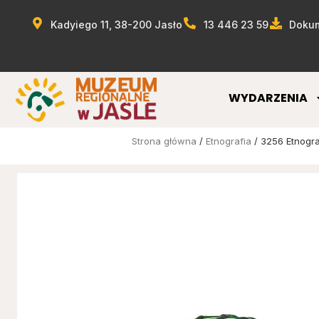
Kadyiego 11, 38-200 Jasło
13 446 23 59
Dokum
WYDARZENIA
Strona główna
/
Etnografia
/ 3256 Etnogra