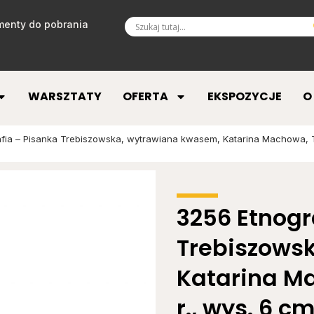
enty do pobrania
WARSZTATY
OFERTA
EKSPOZYCJE
O
fia – Pisanka Trebiszowska, wytrawiana kwasem, Katarina Machowa, Tre
3256 Etnogr
Trebiszows
Katarina Ma
r., wys. 6 cm