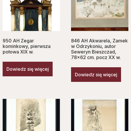
950 AH Zegar
846 AH Akwarela, Zamek
kominkowy, pierwsza
w Odrzykoniu, autor
połowa XIX w.
Seweryn Bieszczad,
78×62 cm. pocz XX w.
Dowiedz się więcej
Dowiedz się więcej