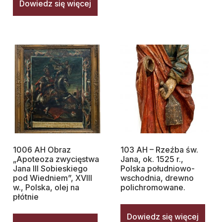
Dowiedz się więcej
1006 AH Obraz
103 AH – Rzeźba św.
„Apoteoza zwycięstwa
Jana, ok. 1525 r.,
Jana III Sobieskiego
Polska południowo-
pod Wiedniem”, XVIII
wschodnia, drewno
w., Polska, olej na
polichromowane.
płótnie
Dowiedz się więcej