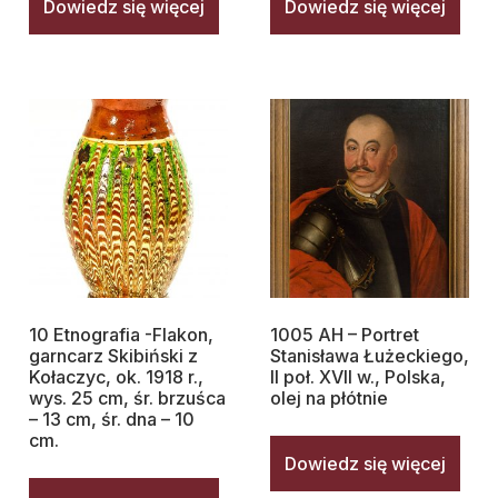
Dowiedz się więcej
Dowiedz się więcej
10 Etnografia -Flakon,
1005 AH – Portret
garncarz Skibiński z
Stanisława Łużeckiego,
Kołaczyc, ok. 1918 r.,
II poł. XVII w., Polska,
wys. 25 cm, śr. brzuśca
olej na płótnie
– 13 cm, śr. dna – 10
cm.
Dowiedz się więcej