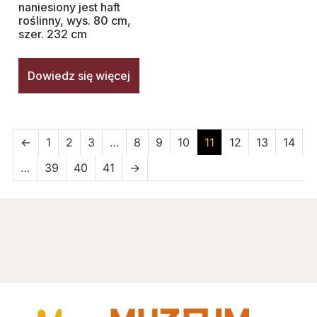
naniesiony jest haft
roślinny, wys. 80 cm,
szer. 232 cm
Dowiedz się więcej
←
1
2
3
…
8
9
10
11
12
13
14
…
39
40
41
→