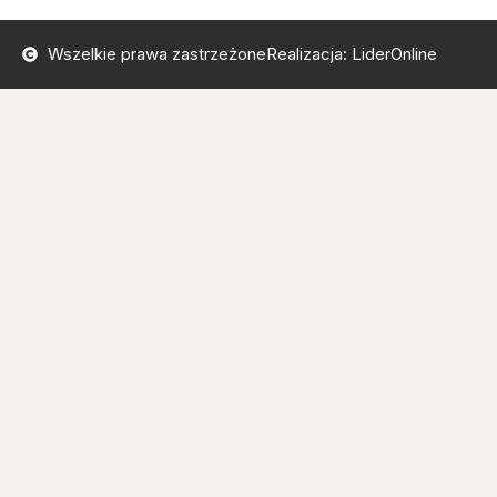
Wszelkie prawa zastrzeżone
Realizacja: LiderOnline