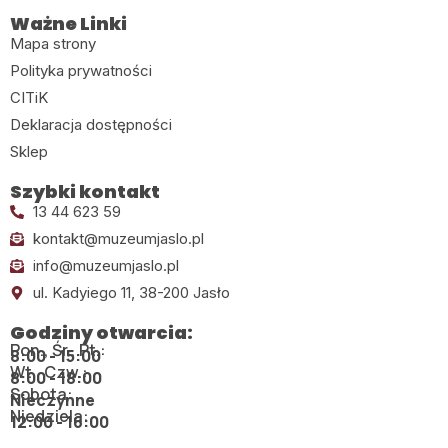
Ważne Linki
Mapa strony
Polityka prywatności
CITiK
Deklaracja dostępności
Sklep
Szybki kontakt
13 44 623 59
kontakt@muzeumjaslo.pl
info@muzeumjaslo.pl
ul. Kadyiego 11, 38-200 Jasło
Godziny otwarcia:
Pon., Śr., Pt.:
8:00 - 15:00
Wt., Czw.:
8:00 - 18:00
Sobota:
Nieczynne
Niedziela:
12:00 - 16:00