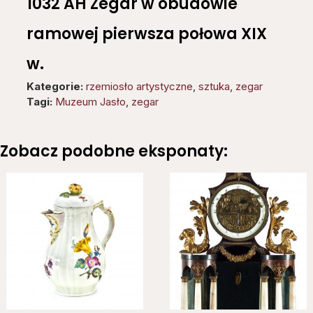
1032 AH Zegar w obudowie
ramowej pierwsza połowa XIX
w.
Kategorie:
rzemiosło artystyczne
,
sztuka
,
zegar
Tagi:
Muzeum Jasło
,
zegar
Zobacz podobne eksponaty: