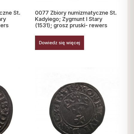
czne St.
0077 Zbiory numizmatyczne St.
ary
Kadyiego; Zygmunt I Stary
wers
(1531); grosz pruski- rewers
Dowiedz się więcej