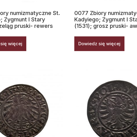
ory numizmatyczne St.
0077 Zbiory numizmaty
; Zygmunt I Stary
Kadyiego; Zygmunt I St
zeląg pruski- rewers
(1531); grosz pruski- a
się więcej
Dowiedz się więcej