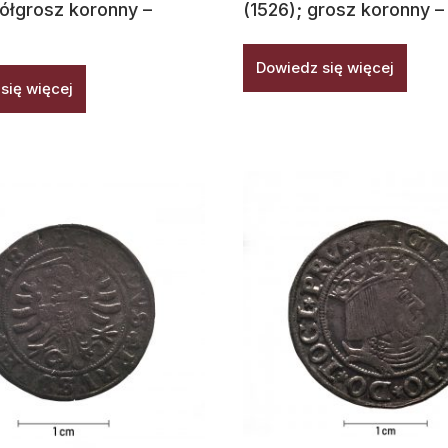
półgrosz koronny –
(1526); grosz koronny 
Dowiedz się więcej
się więcej