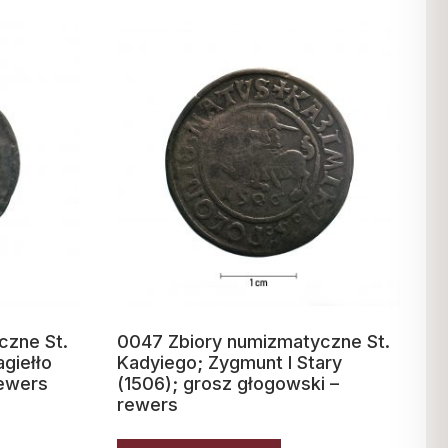
czne St.
0047 Zbiory numizmatyczne St.
giełło
Kadyiego; Zygmunt I Stary
rewers
(1506); grosz głogowski –
rewers