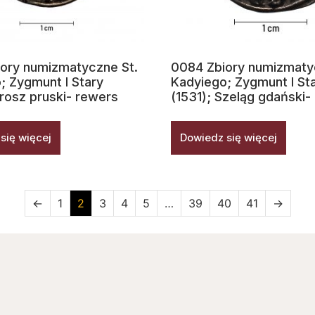
ory numizmatyczne St.
0084 Zbiory numizmaty
; Zygmunt I Stary
Kadyiego; Zygmunt I St
grosz pruski- rewers
(1531); Szeląg gdański-
się więcej
Dowiedz się więcej
←
1
2
3
4
5
…
39
40
41
→