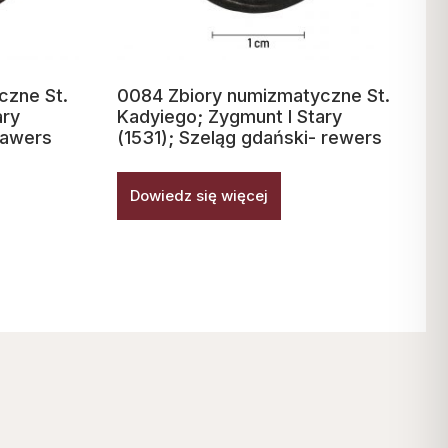
czne St.
0084 Zbiory numizmatyczne St.
ary
Kadyiego; Zygmunt I Stary
 awers
(1531); Szeląg gdański- rewers
Dowiedz się więcej