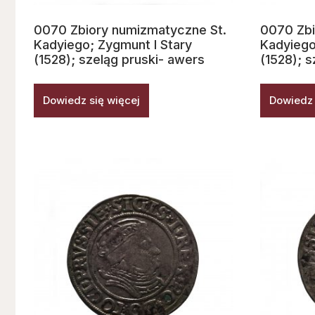
0070 Zbiory numizmatyczne St.
0070 Zbi
Kadyiego; Zygmunt I Stary
Kadyiego
(1528); szeląg pruski- awers
(1528); s
Dowiedz się więcej
Dowiedz 