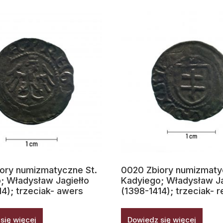
ory numizmatyczne St.
0020 Zbiory numizmaty
; Władysław Jagiełło
Kadyiego; Władysław Ja
14); trzeciak- awers
(1398-1414); trzeciak- 
się więcej
Dowiedz się więcej