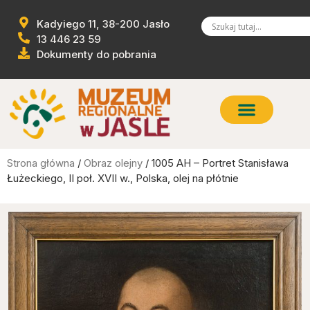
Kadyiego 11, 38-200 Jasło
13 446 23 59
Dokumenty do pobrania
Strona główna
/
Obraz olejny
/ 1005 AH – Portret Stanisława
Łużeckiego, II poł. XVII w., Polska, olej na płótnie