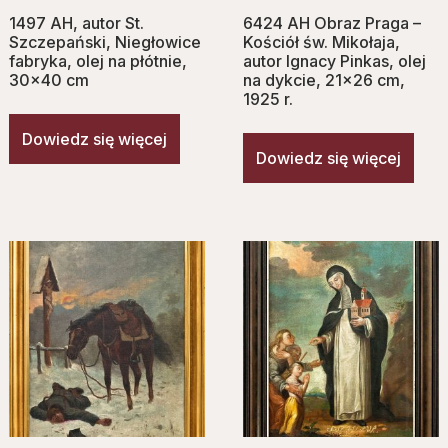
1497 AH, autor St.
6424 AH Obraz Praga –
Szczepański, Niegłowice
Kościół św. Mikołaja,
fabryka, olej na płótnie,
autor Ignacy Pinkas, olej
30×40 cm
na dykcie, 21×26 cm,
1925 r.
Dowiedz się więcej
Dowiedz się więcej