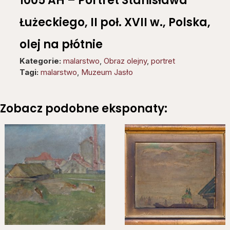
1005 AH – Portret Stanisława
Łużeckiego, II poł. XVII w., Polska,
olej na płótnie
Kategorie:
malarstwo
,
Obraz olejny
,
portret
Tagi:
malarstwo
,
Muzeum Jasło
Zobacz podobne eksponaty: