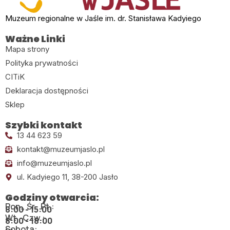
Muzeum regionalne w Jaśle im. dr. Stanisława Kadyiego
Ważne Linki
Mapa strony
Polityka prywatności
CITiK
Deklaracja dostępności
Sklep
Szybki kontakt
13 44 623 59
kontakt@muzeumjaslo.pl
info@muzeumjaslo.pl
ul. Kadyiego 11, 38-200 Jasło
Godziny otwarcia:
Pon., Śr., Pt.:
8:00 - 15:00
Wt., Czw.:
8:00 - 18:00
Sobota: