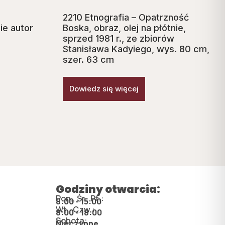
2210 Etnografia – Opatrzność
nie autor
Boska, obraz, olej na płótnie,
sprzed 1981 r., ze zbiorów
Stanisława Kadyiego, wys. 80 cm,
szer. 63 cm
Dowiedz się więcej
Godziny otwarcia:
Pon., Śr., Pt.:
8:00 - 15:00
Wt., Czw.:
8:00 - 18:00
Sobota:
Nieczynne