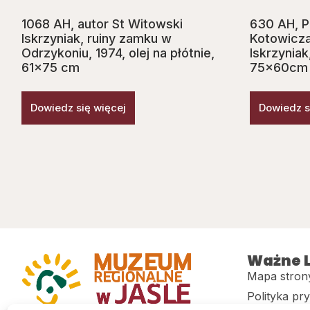
1068 AH, autor St Witowski
630 AH, P
Iskrzyniak, ruiny zamku w
Kotowicza
Odrzykoniu, 1974, olej na płótnie,
Iskrzyniak,
61×75 cm
75x60cm
Dowiedz się więcej
Dowiedz s
Ważne L
Mapa stron
Polityka pr