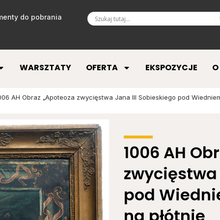
enty do pobrania
WARSZTATY
OFERTA
EKSPOZYCJE
O
006 AH Obraz „Apoteoza zwycięstwa Jana III Sobieskiego pod Wiedniem”, 
1006 AH Ob
zwycięstwa 
pod Wiedniem
na płótnie