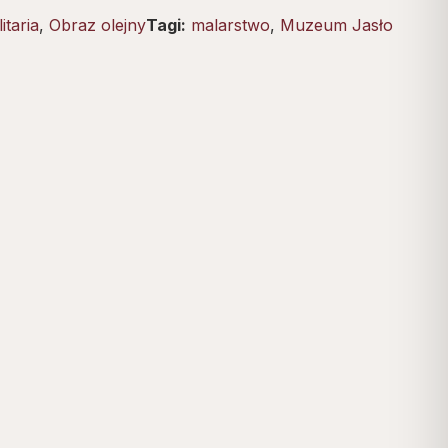
litaria
,
Obraz olejny
Tagi:
malarstwo
,
Muzeum Jasło