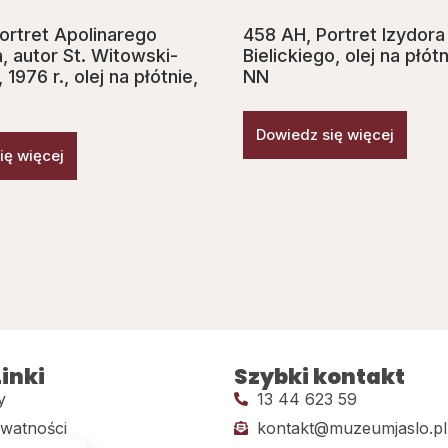
ortret Apolinarego
458 AH, Portret Izydora
, autor St. Witowski-
Bielickiego, olej na płót
 1976 r., olej na płótnie,
NN
Dowiedz się więcej
ię więcej
inki
Szybki kontakt
y
13 44 623 59
ywatności
kontakt@muzeumjaslo.pl