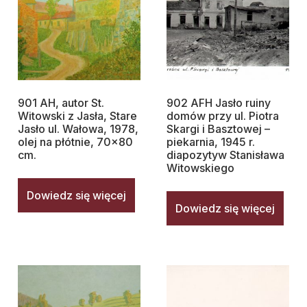
901 AH, autor St.
902 AFH Jasło ruiny
Witowski z Jasła, Stare
domów przy ul. Piotra
Jasło ul. Wałowa, 1978,
Skargi i Basztowej –
olej na płótnie, 70×80
piekarnia, 1945 r.
cm.
diapozytyw Stanisława
Witowskiego
Dowiedz się więcej
Dowiedz się więcej