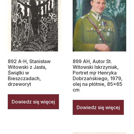
892 A-H, Stanisław
899 AH, Autor St.
Witowski z Jasła,
Witowski Iskrzyniak,
Świątki w
Portret mjr Henryka
Bieszczadach,
Dobrzańskiego, 1979,
drzeworyt
olej na płótnie, 85×65
cm
Dowiedz się więcej
Dowiedz się więcej