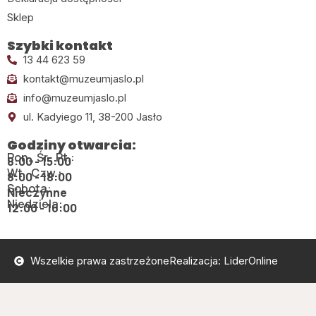
Sklep
Szybki kontakt
13 44 623 59
kontakt@muzeumjaslo.pl
info@muzeumjaslo.pl
ul. Kadyiego 11, 38-200 Jasło
Godziny otwarcia:
Pon., Śr., Pt.:
8:00 - 15:00
Wt., Czw.:
8:00 - 18:00
Sobota:
Nieczynne
Niedziela:
12:00 - 16:00
Wszelkie prawa zastrzeżone
Realizacja: LiderOnline