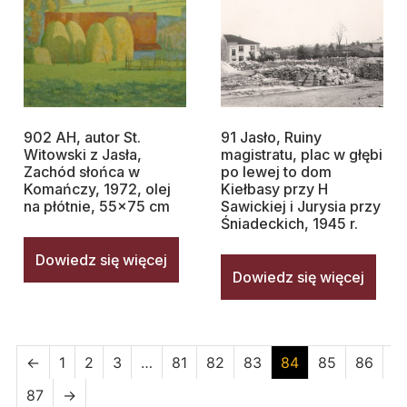
902 AH, autor St.
91 Jasło, Ruiny
Witowski z Jasła,
magistratu, plac w głębi
Zachód słońca w
po lewej to dom
Komańczy, 1972, olej
Kiełbasy przy H
na płótnie, 55×75 cm
Sawickiej i Jurysia przy
Śniadeckich, 1945 r.
Dowiedz się więcej
Dowiedz się więcej
←
1
2
3
…
81
82
83
84
85
86
87
→