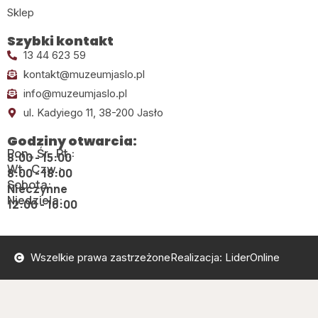
Sklep
Szybki kontakt
13 44 623 59
kontakt@muzeumjaslo.pl
info@muzeumjaslo.pl
ul. Kadyiego 11, 38-200 Jasło
Godziny otwarcia:
Pon., Śr., Pt.:
8:00 - 15:00
Wt., Czw.:
8:00 - 18:00
Sobota:
Nieczynne
Niedziela:
12:00 - 16:00
Wszelkie prawa zastrzeżone
Realizacja: LiderOnline