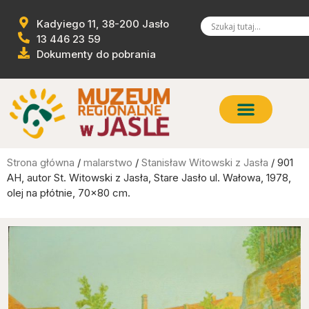
Kadyiego 11, 38-200 Jasło
13 446 23 59
Dokumenty do pobrania
Strona główna
/
malarstwo
/
Stanisław Witowski z Jasła
/ 901
AH, autor St. Witowski z Jasła, Stare Jasło ul. Wałowa, 1978,
olej na płótnie, 70×80 cm.