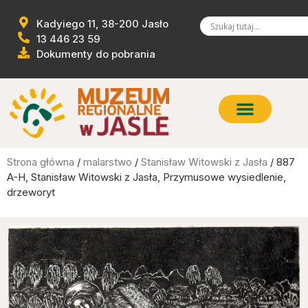
Kadyiego 11, 38-200 Jasło
13 446 23 59
Dokumenty do pobrania
Strona główna
/
malarstwo
/
Stanisław Witowski z Jasła
/ 887
A-H, Stanisław Witowski z Jasła, Przymusowe wysiedlenie,
drzeworyt