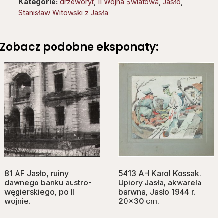
Kategorie:
drzeworyt
,
II Wojna Światowa
,
Jasło
,
Stanisław Witowski z Jasła
Zobacz podobne eksponaty:
81 AF Jasło, ruiny
5413 AH Karol Kossak,
dawnego banku austro-
Upiory Jasła, akwarela
węgierskiego, po II
barwna, Jasło 1944 r.
wojnie.
20×30 cm.