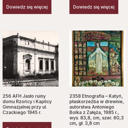
Dowiedz się więcej
Dowiedz się więcej
256 AFH Jasło ruiny
2358 Etnografia – Katyń,
domu Rzońcy i Kaplicy
płaskorzeźba w drewnie,
Gimnazjalnej przy ul.
autorstwa Antoniego
Czackiego 1945 r.
Bolka z Załęża, 1985 r.,
wys. 83,8, cm, szer. 60,3
cm, gł. 3,8 cm