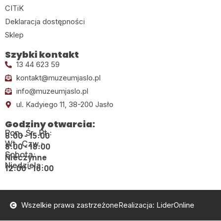
CITiK
Deklaracja dostępności
Sklep
Szybki kontakt
13 44 623 59
kontakt@muzeumjaslo.pl
info@muzeumjaslo.pl
ul. Kadyiego 11, 38-200 Jasło
Godziny otwarcia:
Pon., Śr., Pt.:
8:00 - 15:00
Wt., Czw.:
8:00 - 18:00
Sobota:
Nieczynne
Niedziela:
12:00 - 16:00
Wszelkie prawa zastrzeżone
Realizacja: LiderOnline