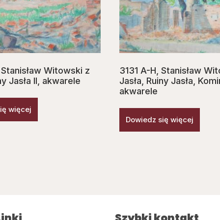
 Stanisław Witowski z
3131 A-H, Stanisław Wit
ny Jasła II, akwarele
Jasła, Ruiny Jasła, Komin
akwarele
ię więcej
Dowiedz się więcej
inki
Szybki kontakt