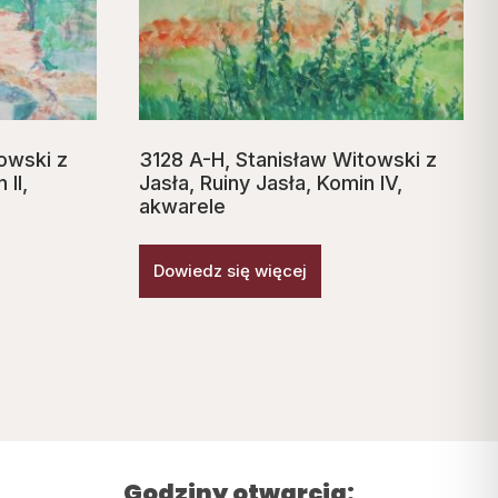
owski z
3128 A-H, Stanisław Witowski z
 II,
Jasła, Ruiny Jasła, Komin IV,
akwarele
Dowiedz się więcej
Godziny otwarcia: