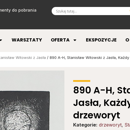
enty do pobrania
WARSZTATY
OFERTA
EKSPOZYCJE
O
tanisław Witowski z Jasła
/ 890 A-H, Stanisław Witowski z Jasła, Każd
890 A-H, St
Jasła, Każd
drzeworyt
Kategorie:
drzeworyt
,
St