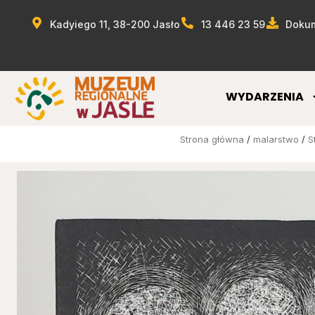
Kadyiego 11, 38-200 Jasło
13 446 23 59
Dokum
WYDARZENIA
Strona główna
/
malarstwo
/
S