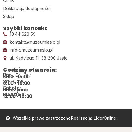
CITiK
Deklaracja dostępności
Sklep
Szybki kontakt
13 44 623 59
kontakt@muzeumjaslo.pl
info@muzeumjaslo.pl
ul. Kadyiego 11, 38-200 Jasło
Godziny otwarcia:
Pon., Śr., Pt.:
8:00 - 15:00
Wt., Czw.:
8:00 - 18:00
Sobota:
Nieczynne
Niedziela:
12:00 - 16:00
Wszelkie prawa zastrzeżone
Realizacja: LiderOnline