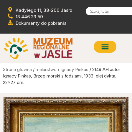
Kadyiego 11, 38-200 Jasło
13 446 23 59
Dokumenty do pobrania
Strona główna
/
malarstwo
/
Ignacy Pinkas
/ 2149 AH autor
Ignacy Pinkas, Brzeg morski z łodziami, 1933, olej dykta,
22×27 cm.