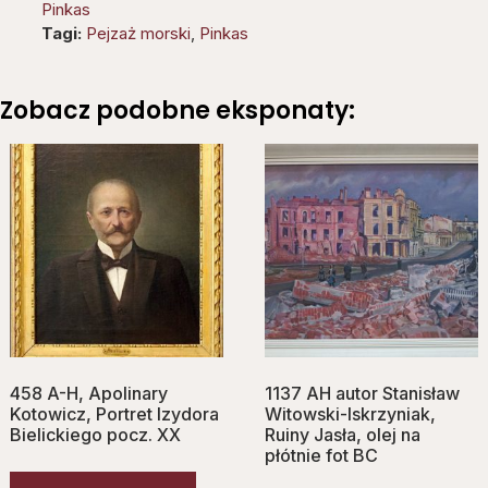
Pinkas
Tagi:
Pejzaż morski
,
Pinkas
Zobacz podobne eksponaty:
458 A-H, Apolinary
1137 AH autor Stanisław
Kotowicz, Portret Izydora
Witowski-Iskrzyniak,
Bielickiego pocz. XX
Ruiny Jasła, olej na
płótnie fot BC