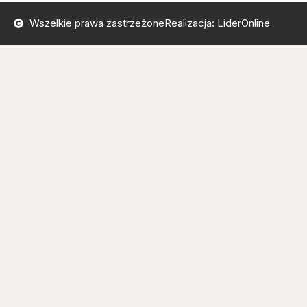
Wszelkie prawa zastrzeżone
Realizacja: LiderOnline