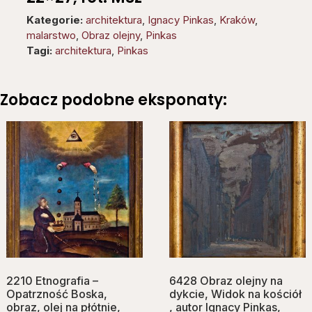
Kategorie:
architektura
,
Ignacy Pinkas
,
Kraków
,
malarstwo
,
Obraz olejny
,
Pinkas
Tagi:
architektura
,
Pinkas
Zobacz podobne eksponaty:
2210 Etnografia –
6428 Obraz olejny na
Opatrzność Boska,
dykcie, Widok na kościół
obraz, olej na płótnie,
, autor Ignacy Pinkas,