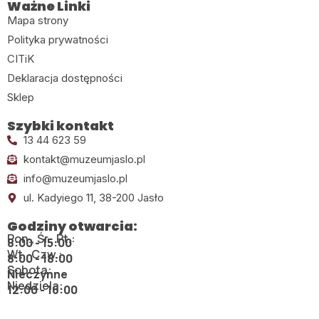
Ważne Linki
Mapa strony
Polityka prywatności
CITiK
Deklaracja dostępności
Sklep
Szybki kontakt
13 44 623 59
kontakt@muzeumjaslo.pl
info@muzeumjaslo.pl
ul. Kadyiego 11, 38-200 Jasło
Godziny otwarcia:
Pon., Śr., Pt.:
8:00 - 15:00
Wt., Czw.:
8:00 - 18:00
Sobota:
Nieczynne
Niedziela:
12:00 - 16:00