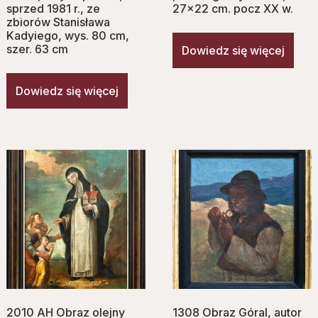
sprzed 1981 r., ze
27×22 cm. pocz XX w.
zbiorów Stanisława
Kadyiego, wys. 80 cm,
szer. 63 cm
Dowiedz się więcej
Dowiedz się więcej
2010 AH Obraz olejny
1308 Obraz Góral, autor