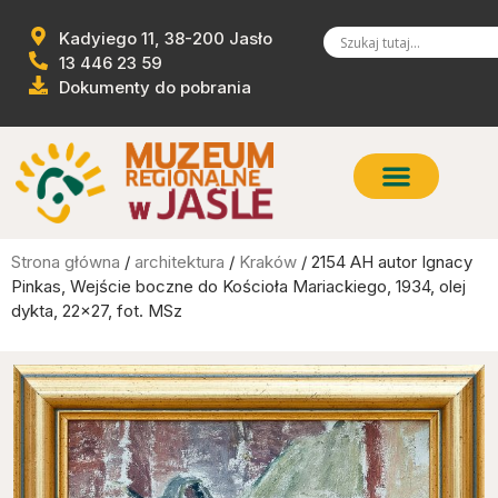
Kadyiego 11, 38-200 Jasło
13 446 23 59
Dokumenty do pobrania
Strona główna
/
architektura
/
Kraków
/ 2154 AH autor Ignacy
Pinkas, Wejście boczne do Kościoła Mariackiego, 1934, olej
dykta, 22×27, fot. MSz