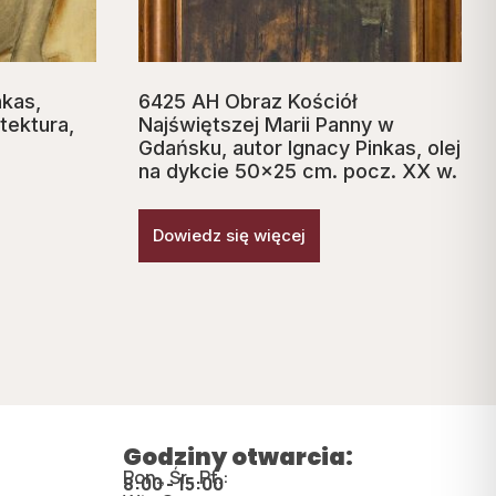
nkas,
6425 AH Obraz Kościół
tektura,
Najświętszej Marii Panny w
Gdańsku, autor Ignacy Pinkas, olej
na dykcie 50×25 cm. pocz. XX w.
Dowiedz się więcej
Godziny otwarcia:
Pon., Śr., Pt.:
8:00 - 15:00