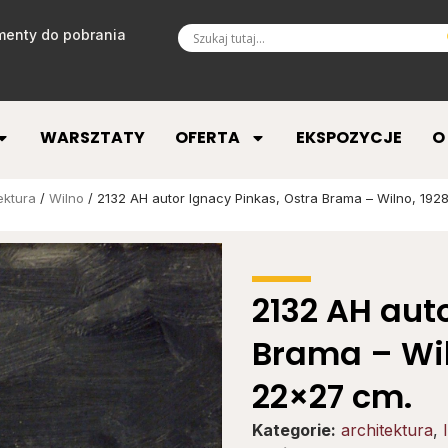
enty do pobrania
WARSZTATY
OFERTA
EKSPOZYCJE
O
ektura
/
Wilno
/ 2132 AH autor Ignacy Pinkas, Ostra Brama – Wilno, 1928
2132 AH aut
Brama – Wiln
22×27 cm.
Kategorie:
architektura
,