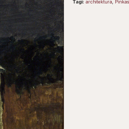
Tagi:
architektura
,
Pinka