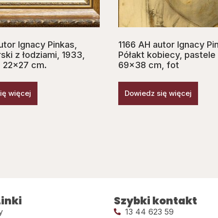
utor Ignacy Pinkas,
1166 AH autor Ignacy Pi
ki z łodziami, 1933,
Półakt kobiecy, pastele 
a, 22×27 cm.
69×38 cm, fot
ię więcej
Dowiedz się więcej
inki
Szybki kontakt
y
13 44 623 59