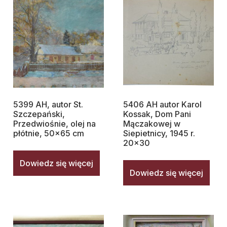
5399 AH, autor St.
5406 AH autor Karol
Szczepański,
Kossak, Dom Pani
Przedwiośnie, olej na
Mączakowej w
płótnie, 50×65 cm
Siepietnicy, 1945 r.
20×30
Dowiedz się więcej
Dowiedz się więcej