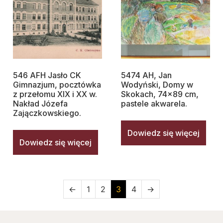
546 AFH Jasło CK
5474 AH, Jan
Gimnazjum, pocztówka
Wodyński, Domy w
z przełomu XIX i XX w.
Skokach, 74×89 cm,
Nakład Józefa
pastele akwarela.
Zajączkowskiego.
Dowiedz się więcej
Dowiedz się więcej
←
1
2
3
4
→