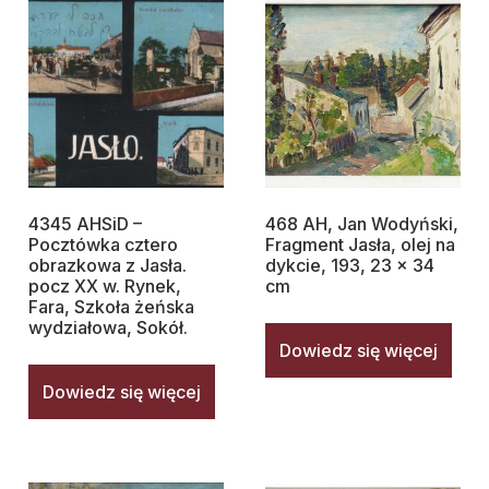
4345 AHSiD –
468 AH, Jan Wodyński,
Pocztówka cztero
Fragment Jasła, olej na
obrazkowa z Jasła.
dykcie, 193, 23 x 34
pocz XX w. Rynek,
cm
Fara, Szkoła żeńska
wydziałowa, Sokół.
Dowiedz się więcej
Dowiedz się więcej