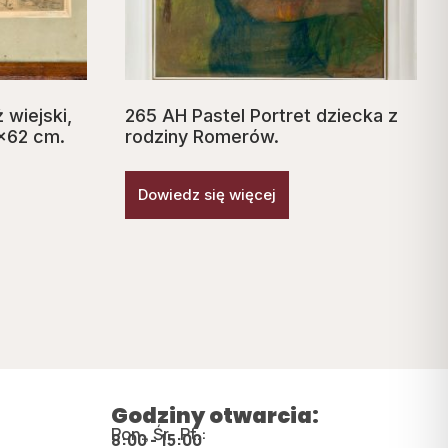
 wiejski,
265 AH Pastel Portret dziecka z
×62 cm.
rodziny Romerów.
Dowiedz się więcej
Godziny otwarcia:
Pon., Śr., Pt.:
8:00 - 15:00