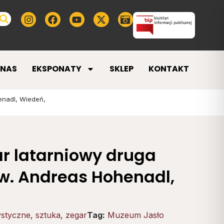
 NAS
EKSPONATY
SKLEP
KONTAKT
enadl, Wiedeń,
r latarniowy druga
w. Andreas Hohenadl,
ystyczne
,
sztuka
,
zegar
Tag:
Muzeum Jasło