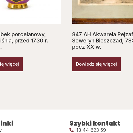
bek porcelanowy,
847 AH Akwarela Pejzaż
śnia, przed 1730 r.
Seweryn Bieszczad, 78
.
pocz XX w.
ię więcej
Dowiedz się więcej
inki
Szybki kontakt
y
13 44 623 59