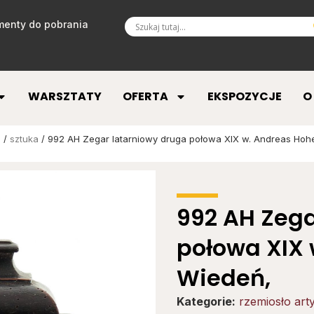
enty do pobrania
WARSZTATY
OFERTA
EKSPOZYCJE
O
a
/
sztuka
/ 992 AH Zegar latarniowy druga połowa XIX w. Andreas Hoh
992 AH Zega
połowa XIX 
Wiedeń,
Kategorie:
rzemiosło art