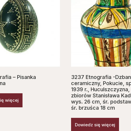
rafia – Pisanka
3237 Etnografia -Dzban
na
ceramiczny, Pokucie, s
1939 r., Huculszczyzna,
zbiorów Stanisława Kad
ię więcej
wys. 26 cm, śr. podstaw
śr. brzuśca 18 cm
Dowiedz się więcej