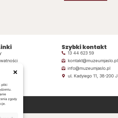
inki
Szybki kontakt
y
13 44 623 59
ywatności
kontakt@muzeumjaslo.pl
info@muzeumjaslo.pl
dostępności
ul. Kadyiego 11, 38-200 J
pliki
ądzeniu.
anie
ażenia zgody
cje.
ine