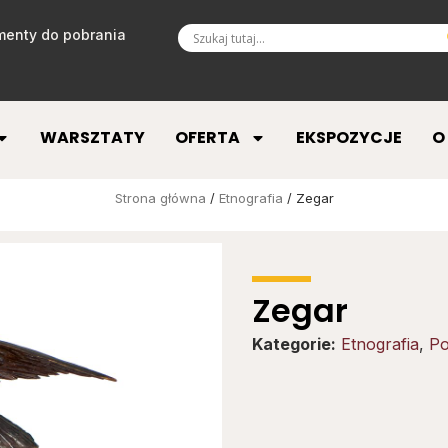
enty do pobrania
WARSZTATY
OFERTA
EKSPOZYCJE
O
Strona główna
/
Etnografia
/ Zegar
Zegar
Kategorie:
Etnografia
,
Po