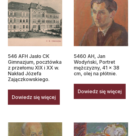
546 AFH Jasło CK
5460 AH, Jan
Gimnazjum, pocztówka
Wodyński, Portret
z przełomu XIX i XX w.
mężczyzny, 41 x 38
Nakład Józefa
cm, olej na płótnie.
Zajączkowskiego.
Dowiedz się więcej
Dowiedz się więcej