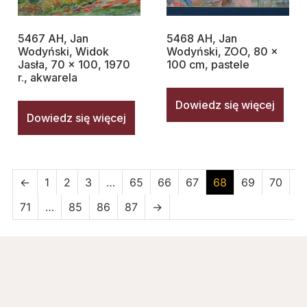
5467 AH, Jan
5468 AH, Jan
Wodyński, Widok
Wodyński, ZOO, 80 x
Jasła, 70 x 100, 1970
100 cm, pastele
r., akwarela
Dowiedz się więcej
Dowiedz się więcej
←
1
2
3
…
65
66
67
68
69
70
71
…
85
86
87
→