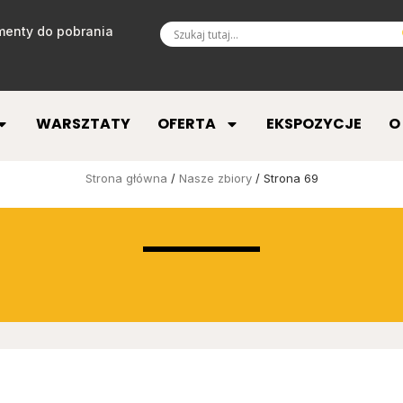
enty do pobrania
WARSZTATY
OFERTA
EKSPOZYCJE
O
Strona główna
/
Nasze zbiory
/ Strona 69