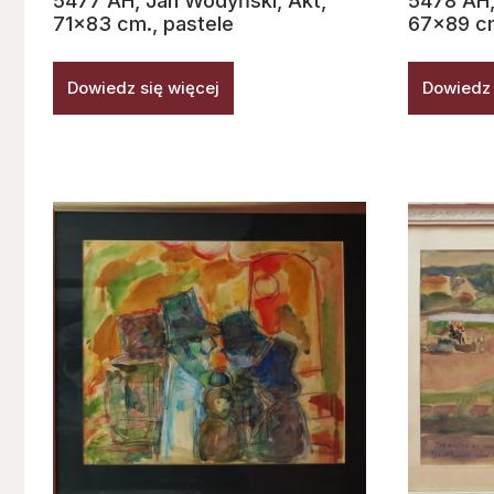
5477 AH, Jan Wodyński, Akt,
5478 AH,
71×83 cm., pastele
67×89 cm
Dowiedz się więcej
Dowiedz 