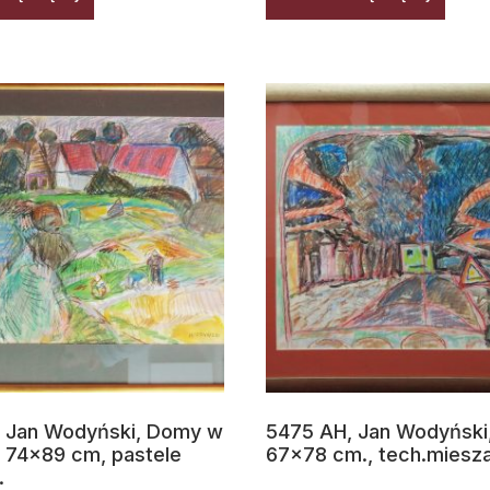
 Jan Wodyński, Domy w
5475 AH, Jan Wodyński,
 74×89 cm, pastele
67×78 cm., tech.miesz
.