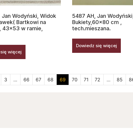
 Jan Wodyński, Widok
5487 AH, Jan Wodyński
awek( Bartkowi na
Bukiety,60×80 cm ,
), 43×53 w ramie,
tech.mieszana.
Dowiedz się więcej
się więcej
3
…
66
67
68
69
70
71
72
…
85
8