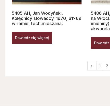
5485 AH, Jan Wodyński,
5486 AH,
Kolędnicy słowaccy, 1970, 61×69
na Włocł
w ramie, tech.mieszana.
imieniny
akwarela
Dowiedz się więcej
Dowiedz 
←
1
2