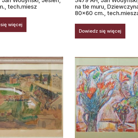
 Jan Wodyński, Jesień,
5479 AH, Jan Wodyński,
., tech.miesz
na tle muru, Dziewczyna
80×60 cm., tech.miesz
się więcej
Dowiedz się więcej