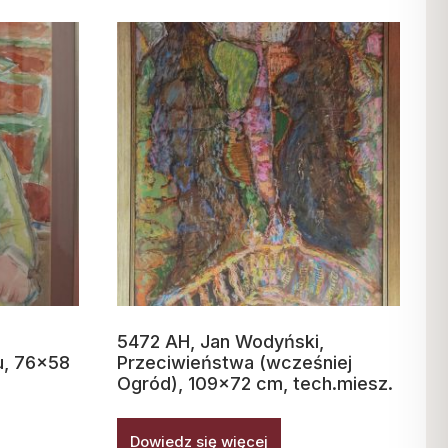
5472 AH, Jan Wodyński,
u, 76×58
Przeciwieństwa (wcześniej
Ogród), 109×72 cm, tech.miesz.
Dowiedz się więcej