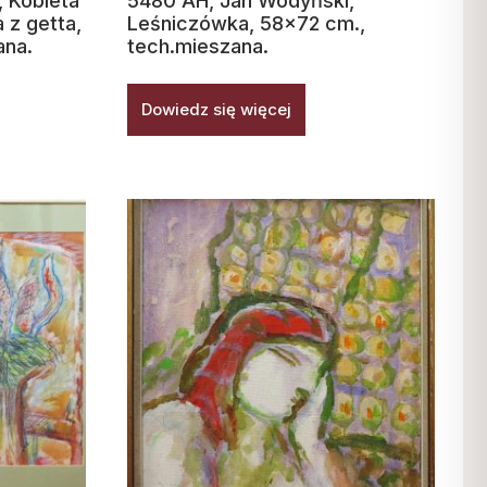
 Kobieta
5480 AH, Jan Wodyński,
 z getta,
Leśniczówka, 58×72 cm.,
ana.
tech.mieszana.
Dowiedz się więcej