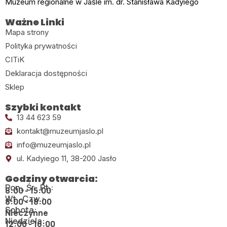
Muzeum regionalne w Jaśle im. dr. Stanisława Kadyiego
Ważne Linki
Mapa strony
Polityka prywatności
CITiK
Deklaracja dostępności
Sklep
Szybki kontakt
13 44 623 59
kontakt@muzeumjaslo.pl
info@muzeumjaslo.pl
ul. Kadyiego 11, 38-200 Jasło
Godziny otwarcia:
Pon., Śr., Pt.:
8:00 - 15:00
Wt., Czw.:
8:00 - 18:00
Sobota:
Nieczynne
Niedziela:
12:00 - 16:00