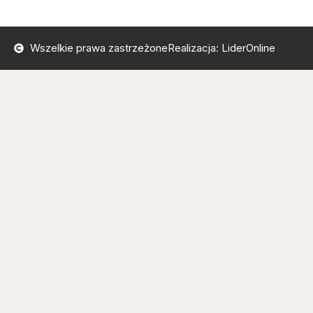
Wszelkie prawa zastrzeżone
Realizacja: LiderOnline