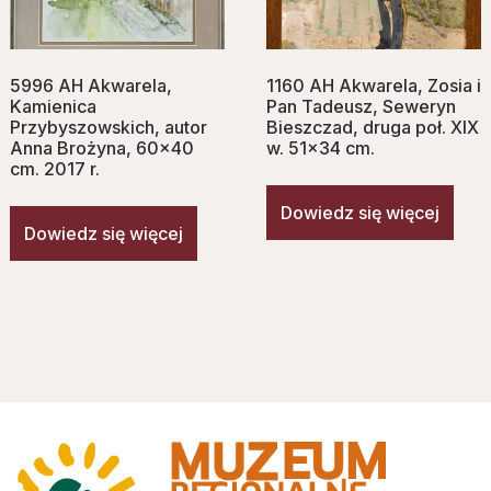
5996 AH Akwarela,
1160 AH Akwarela, Zosia i
Kamienica
Pan Tadeusz, Seweryn
Przybyszowskich, autor
Bieszczad, druga poł. XIX
Anna Brożyna, 60×40
w. 51×34 cm.
cm. 2017 r.
Dowiedz się więcej
Dowiedz się więcej