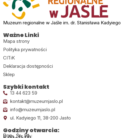
Muzeum regionalne w Jaśle im. dr. Stanisława Kadyiego
Ważne Linki
Mapa strony
Polityka prywatności
CITiK
Deklaracja dostępności
Sklep
Szybki kontakt
13 44 623 59
kontakt@muzeumjaslo.pl
info@muzeumjaslo.pl
ul. Kadyiego 11, 38-200 Jasło
Godziny otwarcia:
Pon., Śr., Pt.:
8:00 - 15:00