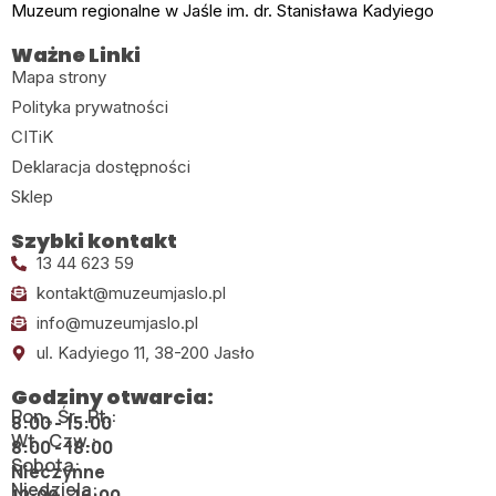
Muzeum regionalne w Jaśle im. dr. Stanisława Kadyiego
Ważne Linki
Mapa strony
Polityka prywatności
CITiK
Deklaracja dostępności
Sklep
Szybki kontakt
13 44 623 59
kontakt@muzeumjaslo.pl
info@muzeumjaslo.pl
ul. Kadyiego 11, 38-200 Jasło
Godziny otwarcia:
Pon., Śr., Pt.:
8:00 - 15:00
Wt., Czw.:
8:00 - 18:00
Sobota:
Nieczynne
Niedziela: