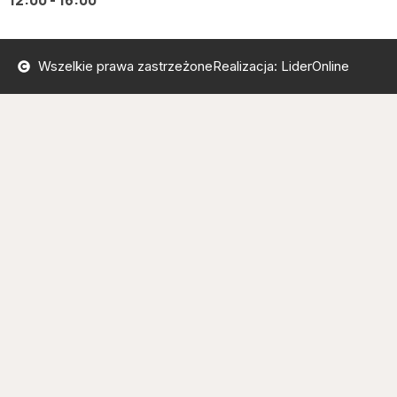
12:00 - 16:00
Wszelkie prawa zastrzeżone
Realizacja: LiderOnline