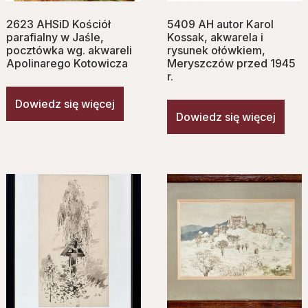
2623 AHSiD Kościół
5409 AH autor Karol
parafialny w Jaśle,
Kossak, akwarela i
pocztówka wg. akwareli
rysunek ołówkiem,
Apolinarego Kotowicza
Meryszczów przed 1945
r.
Dowiedz się więcej
Dowiedz się więcej