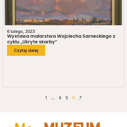
6 lutego, 2023
Wystawa malarstwa Wojciecha Sarneckiego z
cyklu „Ukryte skarby”
Czytaj dalej
1
…
4
5
6
7