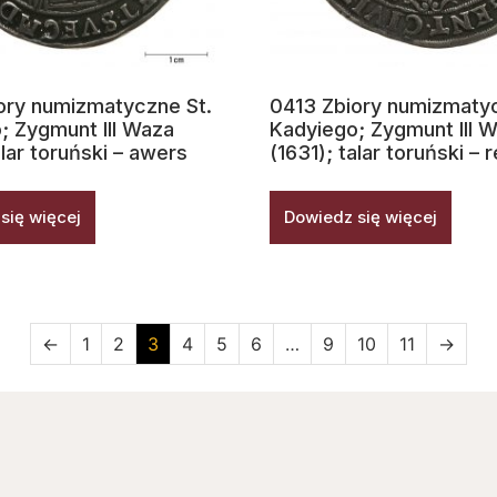
ory numizmatyczne St.
0413 Zbiory numizmatyc
; Zygmunt III Waza
Kadyiego; Zygmunt III 
alar toruński – awers
(1631); talar toruński –
się więcej
Dowiedz się więcej
←
1
2
3
4
5
6
…
9
10
11
→