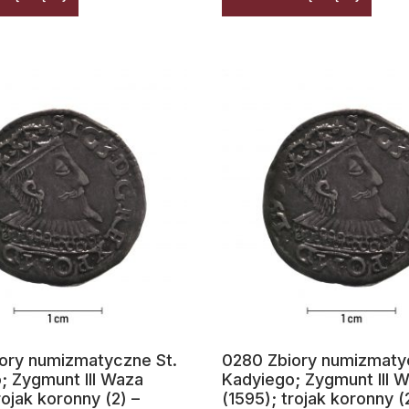
ory numizmatyczne St.
0280 Zbiory numizmaty
; Zygmunt III Waza
Kadyiego; Zygmunt III 
rojak koronny (2) –
(1595); trojak koronny (