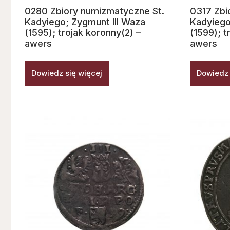
0280 Zbiory numizmatyczne St.
0317 Zbi
Kadyiego; Zygmunt III Waza
Kadyiego
(1595); trojak koronny(2) –
(1599); t
awers
awers
Dowiedz się więcej
Dowiedz 