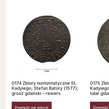
0174 Zbiory numizmatyczne St.
0175 Zbi
Kadyiego; Stefan Batory (1577);
Kadyiego
grosz gdański – rewers
talar gda
Dowiedz się więcej
Dowiedz 