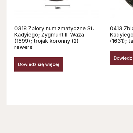
0318 Zbiory numizmatyczne St.
0413 Zbi
Kadyiego; Zygmunt III Waza
Kadyiego
(1599); trojak koronny (2) –
(1631); t
rewers
Dowiedz 
Dowiedz się więcej