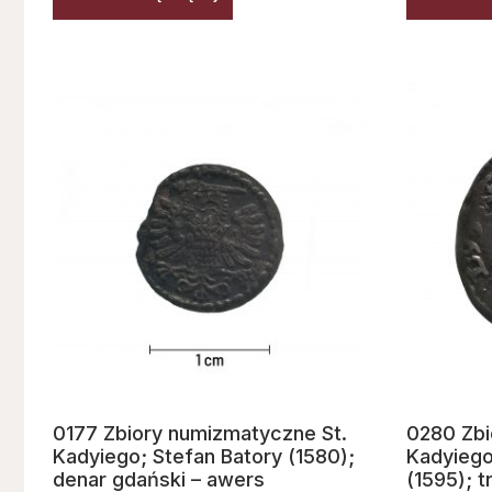
0177 Zbiory numizmatyczne St.
0280 Zbi
Kadyiego; Stefan Batory (1580);
Kadyiego
denar gdański – awers
(1595); t