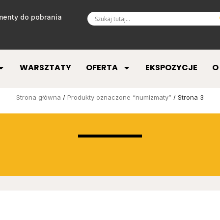
enty do pobrania
WARSZTATY
OFERTA
EKSPOZYCJE
O
Strona główna
/
Produkty oznaczone “numizmaty”
/ Strona 3