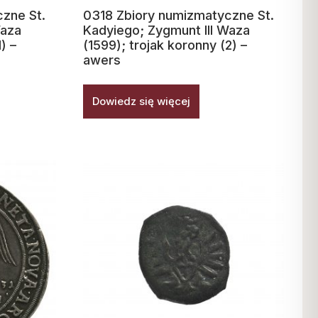
zne St.
0318 Zbiory numizmatyczne St.
Waza
Kadyiego; Zygmunt III Waza
) –
(1599); trojak koronny (2) –
awers
Dowiedz się więcej