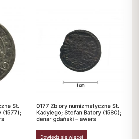
zne St.
0177 Zbiory numizmatyczne St.
 (1577);
Kadyiego; Stefan Batory (1580);
rs
denar gdański – awers
Dowiedz się więcej