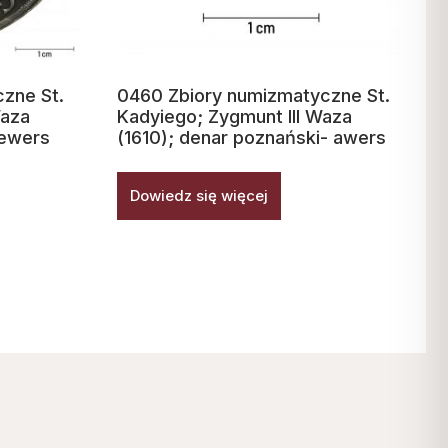
zne St.
0460 Zbiory numizmatyczne St.
Waza
Kadyiego; Zygmunt III Waza
 rewers
(1610); denar poznański- awers
Dowiedz się więcej