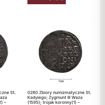
czne St.
0280 Zbiory numizmatyczne St.
Waza
Kadyiego; Zygmunt III Waza
2) –
(1595); trojak koronny(1) –