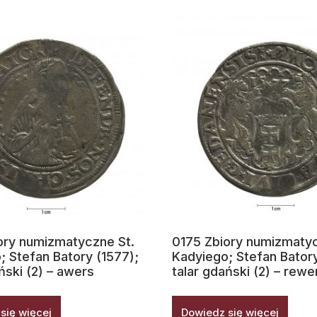
ory numizmatyczne St.
0175 Zbiory numizmatyc
; Stefan Batory (1577);
Kadyiego; Stefan Batory
ński (2) – awers
talar gdański (2) – rewe
się więcej
Dowiedz się więcej