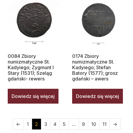
0084 Zbiory
0174 Zbiory
numizmatyczne St.
numizmatyczne St.
Kadyiego; Zygmunt I
Kadyiego; Stefan
Stary (1531); Szeląg
Batory (1577); grosz
gdański- rewers
gdański – awers
Dowiedz się więcej
Dowiedz się więcej
←
1
2
3
4
5
…
9
10
11
→