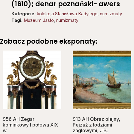
(1610); denar poznański- awers
Kategorie:
kolekcja Stanisława Kadyiego
,
numizmaty
Tagi:
Muzeum Jasło
,
numizmaty
Zobacz podobne eksponaty:
956 AH Zegar
913 AH Obraz olejny,
kominkowy I połowa XIX
Pejzaż z łodziami
w.
żaglowymi, J.B.