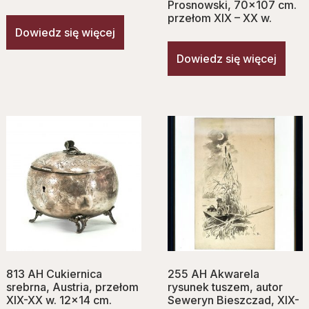
Prosnowski, 70×107 cm.
przełom XIX – XX w.
Dowiedz się więcej
Dowiedz się więcej
813 AH Cukiernica
255 AH Akwarela
srebrna, Austria, przełom
rysunek tuszem, autor
XIX-XX w. 12×14 cm.
Seweryn Bieszczad, XIX-