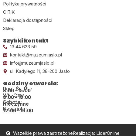
Polityka prywatności
CITiK
Deklaracja dostępności
Sklep
Szybki kontakt
13 44 623 59
kontakt@muzeumjaslo.pl
info@muzeumjaslo.pl
ul. Kadyiego 11, 38-200 Jasło
Godziny otwarcia:
Pon., Śr., Pt.:
8:00 - 15:00
Wt., Czw.:
8:00 - 18:00
Sobota:
Nieczynne
Niedziela:
12:00 - 16:00
Wszelkie prawa zastrzeżone
Realizacja: LiderOnline