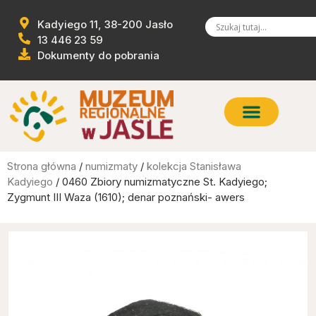
Kadyiego 11, 38-200 Jasło
13 446 23 59
Dokumenty do pobrania
Strona główna
/
numizmaty
/
kolekcja Stanisława
Kadyiego
/ 0460 Zbiory numizmatyczne St. Kadyiego;
Zygmunt III Waza (1610); denar poznański- awers